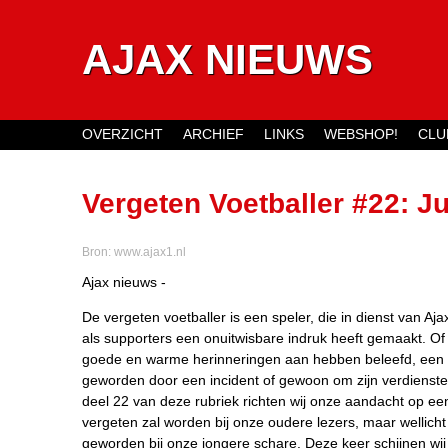
AJAX NIEUWS
OVERZICHT
ARCHIEF
LINKS
WEBSHOP!
CLU
Main menu
Vergeten Voetballer #22: J
Bron:
www.ajax1.nl
Ajax nieuws -
De vergeten voetballer is een speler, die in dienst van Aj
als supporters een onuitwisbare indruk heeft gemaakt. Of 
goede en warme herinneringen aan hebben beleefd, een v
geworden door een incident of gewoon om zijn verdienste
deel 22 van deze rubriek richten wij onze aandacht op een
vergeten zal worden bij onze oudere lezers, maar wellicht
geworden bij onze jongere schare. Deze keer schijnen wij