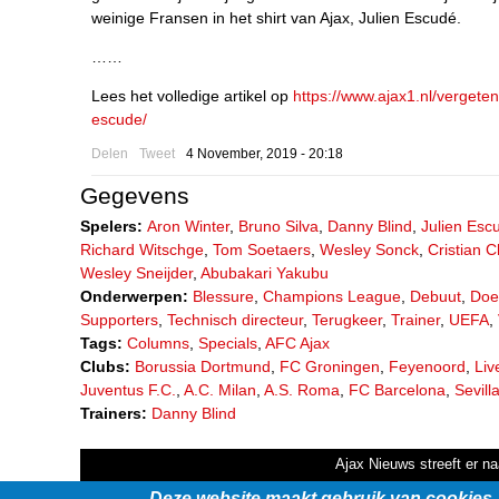
weinige Fransen in het shirt van Ajax, Julien Escudé.
……
Lees het volledige artikel op
https://www.ajax1.nl/vergeten
escude/
Delen
Tweet
4 November, 2019 - 20:18
Gegevens
Spelers:
Aron Winter
,
Bruno Silva
,
Danny Blind
,
Julien Esc
Richard Witschge
,
Tom Soetaers
,
Wesley Sonck
,
Cristian C
Wesley Sneijder
,
Abubakari Yakubu
Onderwerpen:
Blessure
,
Champions League
,
Debuut
,
Doe
Supporters
,
Technisch directeur
,
Terugkeer
,
Trainer
,
UEFA
,
Tags:
Columns
,
Specials
,
AFC Ajax
Clubs:
Borussia Dortmund
,
FC Groningen
,
Feyenoord
,
Liv
Juventus F.C.
,
A.C. Milan
,
A.S. Roma
,
FC Barcelona
,
Sevill
Trainers:
Danny Blind
Ajax Nieuws streeft er na
Deze website maakt gebruik van cookies