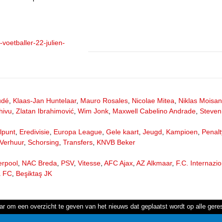
-voetballer-22-julien-
udé
,
Klaas-Jan Huntelaar
,
Mauro Rosales
,
Nicolae Mitea
,
Niklas Moisan
hivu
,
Zlatan Ibrahimović
,
Wim Jonk
,
Maxwell Cabelino Andrade
,
Steven
lpunt
,
Eredivisie
,
Europa League
,
Gele kaart
,
Jeugd
,
Kampioen
,
Penalt
Verhuur
,
Schorsing
,
Transfers
,
KNVB Beker
erpool
,
NAC Breda
,
PSV
,
Vitesse
,
AFC Ajax
,
AZ Alkmaar
,
F.C. Internazi
a FC
,
Beşiktaş JK
ar om een overzicht te geven van het nieuws dat geplaatst wordt op alle ger