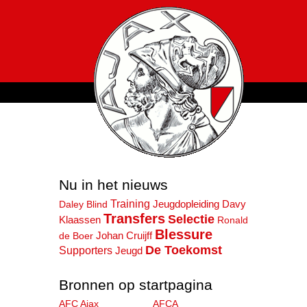
Nu in het nieuws
Training
Jeugdopleiding
Daley Blind
Davy
Transfers
Selectie
Klaassen
Ronald
Blessure
de Boer
Johan Cruijff
De Toekomst
Supporters
Jeugd
Bronnen op startpagina
AFC Ajax
AFCA