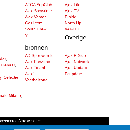
AFCA SupClub
Ajax Life
Ajax Showtime
Ajax TV
Ajax Ventos
F-side
Goal.com
North Up
South Crew
VAK410
VI
Overige
bronnen
AD Sportwereld
Ajax F-Side
der
,
Ajax Fanzone
Ajax Netwerk
 Pienaar
,
Ajax Totaal
Ajax Update
Ajax1
Fcupdate
y
,
Selectie
,
Voetbalzone
onale Milano
,
especteerde Ajax websites.