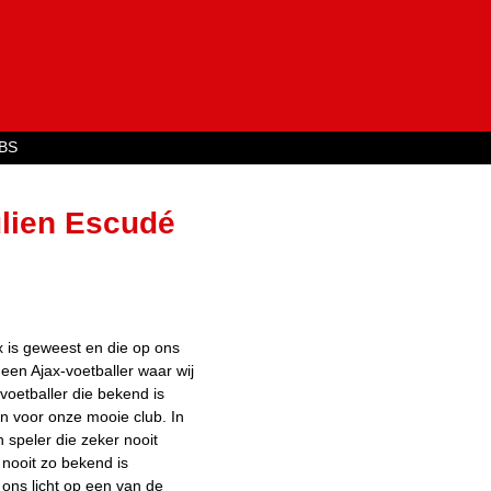
Jump to navigation
BS
ulien Escudé
ax is geweest en die op ons
een Ajax-voetballer waar wij
oetballer die bekend is
n voor onze mooie club. In
 speler die zeker nooit
 nooit zo bekend is
 ons licht op een van de