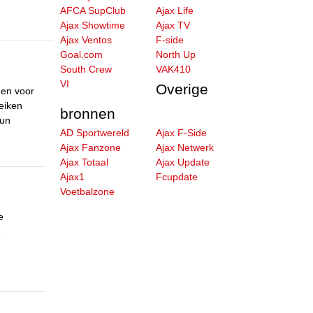
AFCA SupClub
Ajax Life
Ajax Showtime
Ajax TV
Ajax Ventos
F-side
Goal.com
North Up
South Crew
VAK410
VI
Overige
den voor
reiken
bronnen
hun
AD Sportwereld
Ajax F-Side
Ajax Fanzone
Ajax Netwerk
Ajax Totaal
Ajax Update
Ajax1
Fcupdate
Voetbalzone
e
e