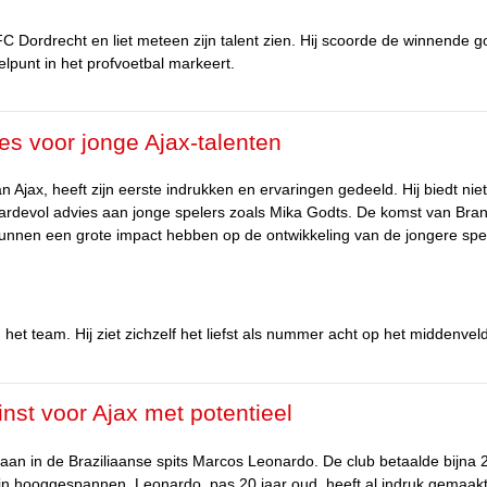
FC Dordrecht en liet meteen zijn talent zien. Hij scoorde de winnende g
elpunt in het profvoetbal markeert.
ies voor jonge Ajax-talenten
Ajax, heeft zijn eerste indrukken en ervaringen gedeeld. Hij biedt niet
waardevol advies aan jonge spelers zoals Mika Godts. De komst van Bra
 kunnen een grote impact hebben op de ontwikkeling van de jongere spe
n het team. Hij ziet zichzelf het liefst als nummer acht op het middenveld
st voor Ajax met potentieel
aan in de Braziliaanse spits Marcos Leonardo. De club betaalde bijna 
ijn hooggespannen. Leonardo, pas 20 jaar oud, heeft al indruk gemaakt