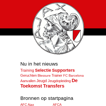
Nu in het nieuws
Selectie
Supporters
Training
Geruchten
Blessure
Trainer
FC Barcelona
De
Jeugd
Aanvallen
Jeugdopleiding
Toekomst
Transfers
Bronnen op startpagina
AFC Ajax
AFCA