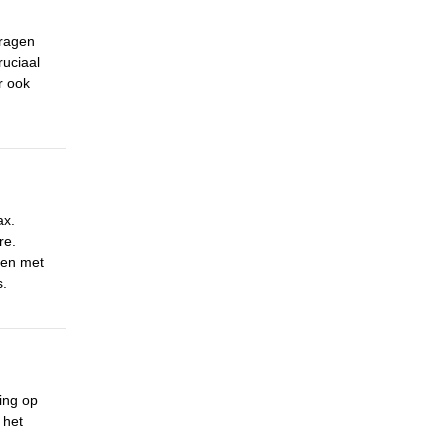
vragen
ruciaal
r ook
ax.
re.
ren met
s.
ing op
 het