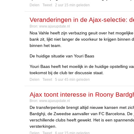
Delen
Tweet
2 uur 15 min geleden
Veranderingen in de Ajax-selectie: 
Bron:
www.ajaxupdate.nl
Noa Vahle heeft zijn verbazing geuit over het mogelijke 
bank zit, lijkt niet langer de voorkeur te krijgen binne
binnen het team.
De huidige situatie van Youri Baas
Youri Baas heeft het moeilijk in de huidige opstelling va
toekomst bij de club ter discussie staat.
Delen
Tweet
5 uur 45 min geleden
Ajax toont interesse in Roony Bardg
Bron:
www.ajaxupdate.nl
De transferperiode brengt altijd nieuwe kansen met zic
Bardghji, de Zweedse aanvaller van FC Barcelona. De j
verschillende clubs heeft gewekt. Het is een spannende 
versterkingen.
Delen
Tweet
6 uur 15 min geleden