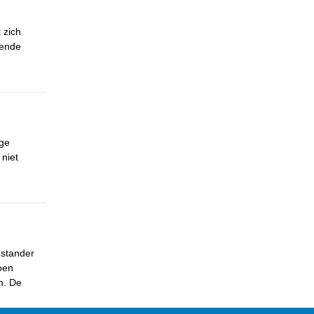
 zich
mende
ige
 niet
nstander
oen
n. De