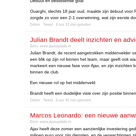
Debuut en beslissende goal
Ouarghi, slechts 18 jaar oud, maakte zijn debuut voor 
zorgde zo voor een 2-1 overwinning, wat zijn eerste do
Delen
Tweet
6 uur 31 min geleden
Julian Brandt deelt inzichten en adv
Bron:
www.ajaxupdate.nl
Julian Brandt, de recent aangetrokken middenvelder van 
een blik op zijn rol binnen het team, maar geeft ook 
markeert een nieuwe fase voor Ajax, en zijn inzichten
binnen de club.
Een nieuwe rol op het middenveld
Brandt heeft een duidelijke visie over zijn positie binne
Delen
Tweet
6 uur 45 min geleden
Marcos Leonardo: een nieuwe aanwin
Bron:
www.ajaxupdate.nl
Ajax heeft deze zomer een aanzienlijke investering ged
miljoen euro voor zijn diensten, en de verwachtingen z