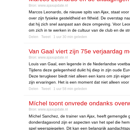
Bron:
www.ajaxupdate.nl
Marcos Leonardo, de nieuwe spits van Ajax, staat voor
over zijn fysieke gesteldheid en fitheid. De overstap n
dat hij zich snel aanpast aan deze omgeving. Voor Leona
om zich in te werken in de cultuur van de club en de st
Delen
Tweet
1 uur 30 min geleden
Van Gaal viert zijn 75e verjaardag m
Bron:
www.ajaxupdate.nl
Louis van Gaal, een legende in de Nederlandse voetbalw
Tijdens deze gelegenheid duikt hij diep in zijn oude Euro
Deze terugkeer biedt niet alleen een kans om zijn eig
zijn ervaringen. Het is een moment dat niet alleen voo
Delen
Tweet
1 uur 58 min geleden
Míchel toont onvrede ondanks overw
Bron:
www.ajaxupdate.nl
Míchel Sanchez, de trainer van Ajax, heeft gemengde
donderdagavond zijn er aspecten van het spel die hem zor
spel weerspiegelen. Dit kan een belangrijk aandachtsp