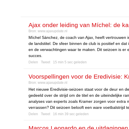
Ajax onder leiding van Míchel: de ka
Bron:
www.ajaxupdate.nl
Míchel Sánchez, de coach van Ajax, heeft vertrouwen in
de landstitel. De sfeer binnen de club is positief en d
en de verwachtingen waar te maken. Dit seizoen is er 
succes.
Delen
Tweet
15 min 5 sec geleden
Voorspellingen voor de Eredivisie: 
Bron:
www.ajaxupdate.nl
Het nieuwe Eredivisie-seizoen staat voor de deur en d
gedeeld over de strijd om de titel en de uiteindelijke
analyses van experts zoals Kramer zorgen voor extra n
verrassen? Dit seizoen belooft een ware voetbalstrijd t
Delen
Tweet
16 min 39 sec geleden
Marcos Leonardo en de uitdagingen bi