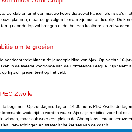
nsen onder Jordi Cruijff
e. De club omarmt een nieuwe koers die zowel kansen als risico’s met
itieuze plannen, maar de gevolgen hiervan zijn nog onduidelijk. De ko
terug naar de top zal brengen of dat het een kostbare les zal worden.
bitie om te groeien
e aandacht trekt binnen de jeugdopleiding van Ajax. Op slechts 16-jar
e maken in de tweede voorronde van de Conference League. Zijn talent is
rop hij zich presenteert op het veld.
n PEC Zwolle
oen te beginnen. Op zondagmiddag om 14.30 uur is PEC Zwolle de tege
teressante wedstrijd te worden waarin Ajax zijn ambities voor het seiz
petitie winnen, maar ook weer een plek in de Champions League verovere
halen, verwachtingen en strategische keuzes van de coach.