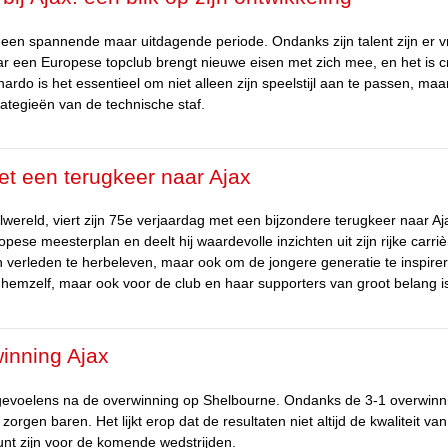
 een spannende maar uitdagende periode. Ondanks zijn talent zijn er 
aar een Europese topclub brengt nieuwe eisen met zich mee, en het is c
rdo is het essentieel om niet alleen zijn speelstijl aan te passen, maa
rategieën van de technische staf.
et een terugkeer naar Ajax
ereld, viert zijn 75e verjaardag met een bijzondere terugkeer naar Aj
pese meesterplan en deelt hij waardevolle inzichten uit zijn rijke carriè
en verleden te herbeleven, maar ook om de jongere generatie te inspire
r hemzelf, maar ook voor de club en haar supporters van groot belang i
inning Ajax
 gevoelens na de overwinning op Shelbourne. Ondanks de 3-1 overwinn
gen baren. Het lijkt erop dat de resultaten niet altijd de kwaliteit van
unt zijn voor de komende wedstrijden.