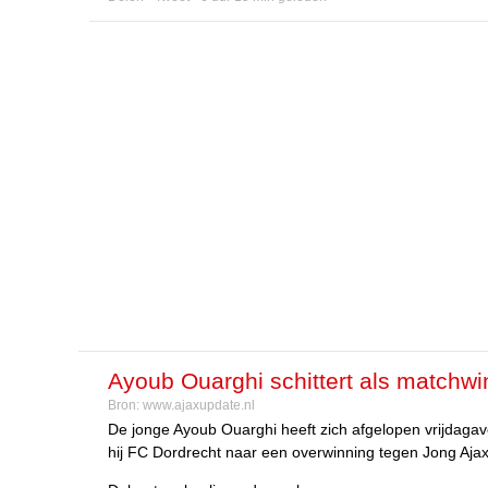
Ayoub Ouarghi schittert als matchw
Bron:
www.ajaxupdate.nl
De jonge Ayoub Ouarghi heeft zich afgelopen vrijdaga
hij FC Dordrecht naar een overwinning tegen Jong Ajax,