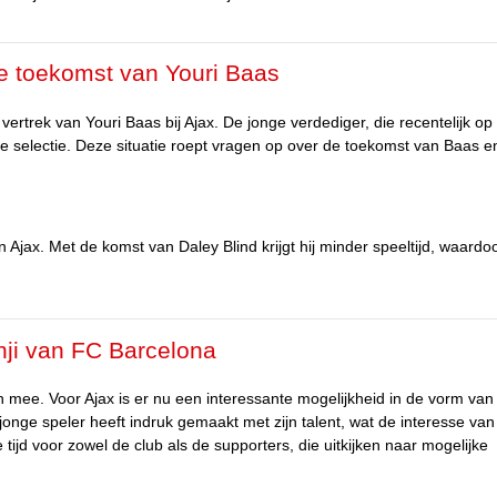
de toekomst van Youri Baas
vertrek van Youri Baas bij Ajax. De jonge verdediger, die recentelijk op
n de selectie. Deze situatie roept vragen op over de toekomst van Baas en 
n Ajax. Met de komst van Daley Blind krijgt hij minder speeltijd, waardoo
hji van FC Barcelona
h mee. Voor Ajax is er nu een interessante mogelijkheid in de vorm va
onge speler heeft indruk gemaakt met zijn talent, wat de interesse van
tijd voor zowel de club als de supporters, die uitkijken naar mogelijke