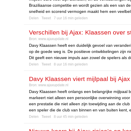
Braziliaanse competitie en wordt gezien als een van de
snelheid en scorend vermogen maakt hem een veelbe
Delen
Tweet
7 uur 16 min geleden
Verschillen bij Ajax: Klaassen over st
Bron:
www.ajaxupdate.nl
Davy Klaassen heeft een duidelijk gevoel van verander
op de goede weg is. De positieve ontwikkelingen zijn ni
Dit geeft een nieuwe impuls aan zowel de spelers als d
Delen
Tweet
8 uur 16 min geleden
Davy Klaassen viert mijlpaal bij Aja
Bron:
www.ajaxupdate.nl
Davy Klaassen heeft onlangs een belangrijke mijlpaal be
markeert niet alleen een persoonlijke overwinning voor
een prestatie die niet alleen zijn toewijding aan de clu
een speler die de club van binnen en van buiten kent, e
Delen
Tweet
8 uur 45 min geleden