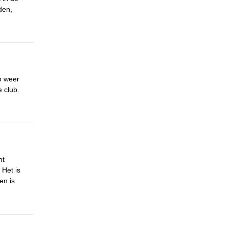
den,
b weer
e club.
nt
 Het is
en is