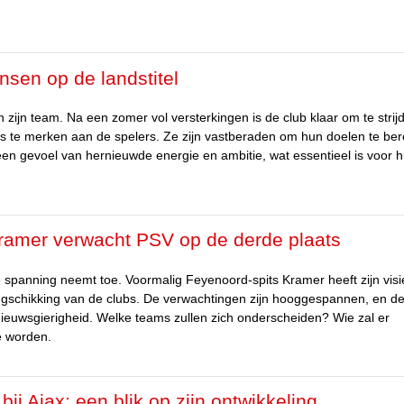
nsen op de landstitel
 zijn team. Na een zomer vol versterkingen is de club klaar om te strij
at is te merken aan de spelers. Ze zijn vastberaden om hun doelen te be
een gevoel van hernieuwde energie en ambitie, wat essentieel is voor 
Kramer verwacht PSV op de derde plaats
e spanning neemt toe. Voormalig Feyenoord-spits Kramer heeft zijn visi
 rangschikking van de clubs. De verwachtingen zijn hooggespannen, en d
ieuwsgierigheid. Welke teams zullen zich onderscheiden? Wie zal er
e worden.
j Ajax: een blik op zijn ontwikkeling