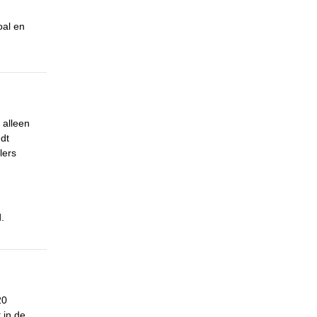
oal en
 alleen
ndt
lers
.
20
 in de