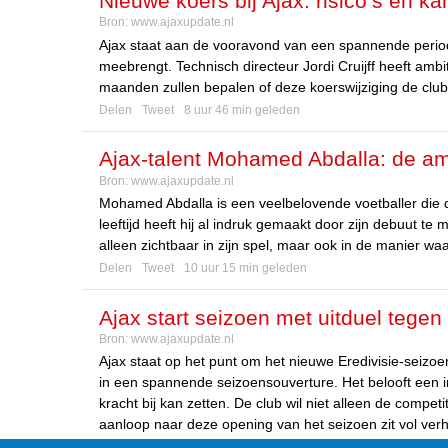
Nieuwe koers bij Ajax: risico’s en ka
Bron:
www.ajaxupdate.nl
Ajax staat aan de vooravond van een spannende period
meebrengt. Technisch directeur Jordi Cruijff heeft amb
maanden zullen bepalen of deze koerswijziging de club 
Delen
Tweet
8 uur 46 min geleden
Ajax-talent Mohamed Abdalla: de am
Bron:
www.ajaxupdate.nl
Mohamed Abdalla is een veelbelovende voetballer die d
leeftijd heeft hij al indruk gemaakt door zijn debuut t
alleen zichtbaar in zijn spel, maar ook in de manier waa
Delen
Tweet
10 uur 15 min geleden
Ajax start seizoen met uitduel tege
Bron:
www.ajaxupdate.nl
Ajax staat op het punt om het nieuwe Eredivisie-seiz
in een spannende seizoensouverture. Het belooft een in
kracht bij kan zetten. De club wil niet alleen de com
aanloop naar deze opening van het seizoen zit vol ver
Delen
Tweet
17 uur 16 min geleden