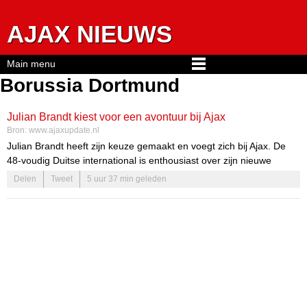
Jump to navigation
AJAX NIEUWS
Main menu
Borussia Dortmund
Julian Brandt kiest voor een avontuur bij Ajax
Bron:
www.ajaxupdate.nl
Julian Brandt heeft zijn keuze gemaakt en voegt zich bij Ajax. De
48-voudig Duitse international is enthousiast over zijn nieuwe
avontuur in Amsterdam. Deze transfer is niet alleen een stap in zijn
Delen
Tweet
5 uur 37 min geleden
carrière, maar ook een kans om zijn vaardigheden verder te
ontwikkelen in een van de grootste clubs van Nederland.