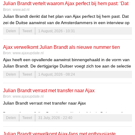
Julian Brandt vertelt waarom Ajax perfect bij hem past: ‘Dat
verlichten.
Bron:
www.ad.nl
is me bijgebleven’
Julian Brandt denkt dat het plan van Ajax perfect bij hem past. Dat
zei de Duitse aanwinst van de Amsterdammers in een interview op
de site van de club. De voormalige Duits international kwam vrijdag
Delen
Tweet
1 August, 2026 - 10:31
transfervrij over na zeven seizoenen bij Borussia Dortmund en
heeft getekend tot de zomer van 2029.
Ajax verwelkomt Julian Brandt als nieuwe nummer tien
Bron:
www.ajaxupdate.nl
Ajax heeft een opvallende aanwinst binnengehaald in de vorm van
Julian Brandt. De dertigjarige Duitser voegt zich toe aan de selectie
als klassieke nummer tien, en zijn komst belooft veel voor het team.
Delen
Tweet
1 August, 2026 - 08:24
Fans en analisten zijn benieuwd naar de impact die Brandt zal
hebben op de speelstijl van Ajax en hoe hij zich zal ontwikkelen in
Julian Brandt verrast met transfer naar Ajax
de Eredivisie. De verwachtingen zijn hooggespannen en de
Bron:
www.ajaxupdate.nl
toekomst ziet er veelbelovend uit voor zowel Brandt als Ajax.
Julian Brandt verrast met transfer naar Ajax
De transfer van Julian Brandt naar Ajax heeft in de Duitse media
Delen
Tweet
31 July, 2026 - 22:40
voor veel ophef gezorgd. De 30-jarige aanvaller, die eerder zes
seizoenen voor Borussia Dortmund speelde, is nu een speler van
de Amsterdammers.
Julian Brandt verwelkomt Ajax-fans met enthousiaste