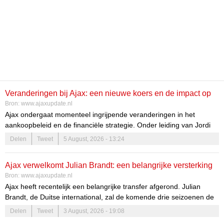
Veranderingen bij Ajax: een nieuwe koers en de impact op
Bron:
www.ajaxupdate.nl
de toekomst
Ajax ondergaat momenteel ingrijpende veranderingen in het
aankoopbeleid en de financiële strategie. Onder leiding van Jordi
Cruijff is er een duidelijke verschuiving zichtbaar richting een meer
Delen
Tweet
5 August, 2026 - 13:24
bescheiden benadering op de transfermarkt. Deze veranderingen
zijn noodzakelijk om de club weer op de rails te krijgen en de
Ajax verwelkomt Julian Brandt: een belangrijke versterking
ambities waar te maken.
Bron:
www.ajaxupdate.nl
voor het middenveld
Nieuwe koers onder leiding van Jordi Cruijff
Ajax heeft recentelijk een belangrijke transfer afgerond. Julian
Brandt, de Duitse international, zal de komende drie seizoenen de
Jordi Cruijff heeft de leiding genomen over de sportieve koers van
kleuren van de club verdedigen. Deze overstap markeert niet
Delen
Tweet
3 August, 2026 - 19:08
Ajax. Zijn aanpak richt zich op het aantrekken van oudere spelers
alleen een versterking voor het team, maar weerspiegelt ook de
die direct een bijdrage kunnen leveren aan het team.