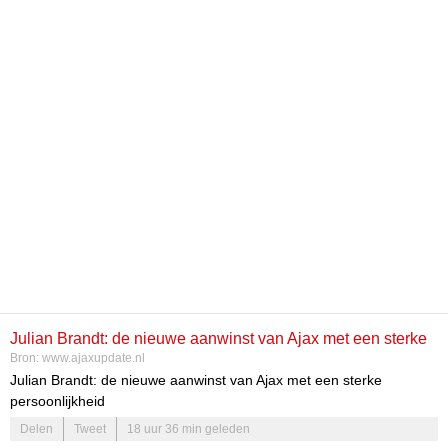
Julian Brandt: de nieuwe aanwinst van Ajax met een sterke
Bron:
www.ajaxupdate.nl
persoonlijkheid
Julian Brandt: de nieuwe aanwinst van Ajax met een sterke
persoonlijkheid
Delen
Tweet
18 uur 36 min geleden
Introductie van Julian Brandt bij Ajax