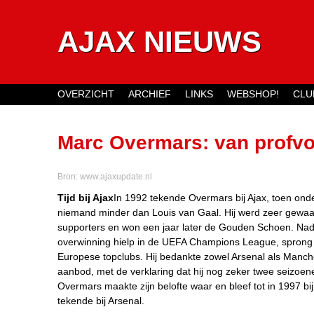
AJAX NIEUWS
OVERZICHT
ARCHIEF
LINKS
WEBSHOP!
CLU
Main menu
Marc Overmars: van profvo
Bron:
www.ajaxupdate.nl
Tijd bij Ajax
In 1992 tekende Overmars bij Ajax, toen on
niemand minder dan Louis van Gaal. Hij werd zeer gewaa
supporters en won een jaar later de Gouden Schoen. Nada
overwinning hielp in de UEFA Champions League, sprong h
Europese topclubs. Hij bedankte zowel Arsenal als Manch
aanbod, met de verklaring dat hij nog zeker twee seizoenen
Overmars maakte zijn belofte waar en bleef tot in 1997 bij
tekende bij Arsenal.