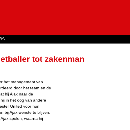
Jump to navigation
BS
etballer tot zakenman
der het management van
rdeerd door het team en de
t hij Ajax naar de
ij in het oog van andere
ester United voor hun
 bij Ajax wenste te blijven.
 Ajax spelen, waarna hij