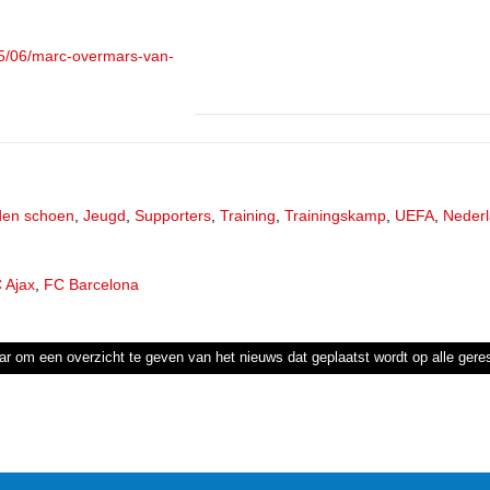
15/06/marc-overmars-van-
en schoen
,
Jeugd
,
Supporters
,
Training
,
Trainingskamp
,
UEFA
,
Nederl
 Ajax
,
FC Barcelona
ar om een overzicht te geven van het nieuws dat geplaatst wordt op alle ger