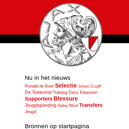
Nu in het nieuws
Selectie
Ronald de Boer
Johan Cruijff
De Toekomst
Training
Davy Klaassen
Blessure
Supporters
Transfers
Jeugdopleiding
Daley Blind
Jeugd
Bronnen op startpagina