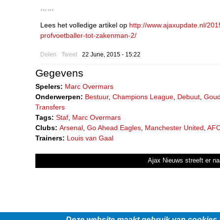
……
Lees het volledige artikel op
http://www.ajaxupdate.nl/20
profvoetballer-tot-zakenman-2/
Delen
Tweet
22 June, 2015 - 15:22
Gegevens
Spelers:
Marc Overmars
Onderwerpen:
Bestuur
,
Champions League
,
Debuut
,
Goud
Transfers
Tags:
Staf
,
Marc Overmars
Clubs:
Arsenal
,
Go Ahead Eagles
,
Manchester United
,
AFC
Trainers:
Louis van Gaal
Ajax Nieuws streeft er na
Deze website maakt gebruik van cookies