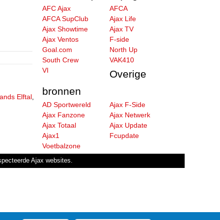
AFC Ajax
AFCA
AFCA SupClub
Ajax Life
Ajax Showtime
Ajax TV
Ajax Ventos
F-side
Goal.com
North Up
South Crew
VAK410
VI
Overige
bronnen
ands Elftal
,
AD Sportwereld
Ajax F-Side
Ajax Fanzone
Ajax Netwerk
Ajax Totaal
Ajax Update
Ajax1
Fcupdate
Voetbalzone
especteerde Ajax websites.