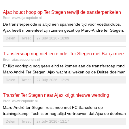
Ajax houdt hoop op Ter Stegen terwijl de transferperikelen
Bron:
www.ajaxupdate.nl
aanhouden
De transferperiode is altijd een spannende tijd voor voetbalclubs.
Ajax heeft momenteel zijn zinnen gezet op Marc-André ter Stegen,
maar de weg naar een mogelijke deal is niet zonder hobbels. De
Delen
Tweet
27 July, 2026 - 18:09
belangstelling voor de Duitse doelman van FC Barcelona heeft fans
en analisten in zijn greep, en de ontwikkelingen volgen elkaar in
Transfersoap nog niet ten einde, Ter Stegen met Barça mee
razend tempo op. Het is een verhaal vol hoop, strategische keuzes
Bron:
ajax.supporters.nl
en de dynamiek van de transfermarkt.
op trainingskamp
Er lijkt voorlopig nog geen eind te komen aan de transfersoap rond
Marc-André Ter Stegen. Ajax wacht al weken op de Duitse doelman
van FC Barcelona, maar lijkt voorlopig nog meer geduld te moeten
Delen
Tweet
27 July, 2026 - 12:29
betrachten....
Transfer Ter Stegen naar Ajax krijgt nieuwe wending
Bron:
www.fcupdate.nl
Marc-André ter Stegen reist mee met FC Barcelona op
trainingskamp. Toch is er nog altijd vertrouwen dat Ajax de doelman
kan vastleggen.
Delen
Tweet
27 July, 2026 - 12:17