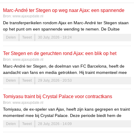
Marc-André ter Stegen op weg naar Ajax: een spannende
Bron:
www.ajaxupdate.nl
transfer in de maak
De transferperikelen rondom Ajax en Marc-André ter Stegen staan
op het punt om een spannende wending te nemen. De Duitse
doelman is dichtbij een overstap naar de Amsterdamse club. Deze
Delen
Tweet
30 July, 2026 - 18:24
transfer kan niet alleen de club een nieuwe impuls geven, maar ook
de competities waarin zij strijden. Met Ter Stegen in het team kan
Ter Stegen en de geruchten rond Ajax: een blik op het
Ajax zich sterker profileren in zowel de Eredivisie als op het
Bron:
www.ajaxupdate.nl
Europese toneel.
trainingskamp van Barcelona
Marc-André ter Stegen, de doelman van FC Barcelona, heeft de
aandacht van fans en media getrokken. Hij traint momenteel mee
met zijn team en deelt beelden van het trainingskamp. De
Delen
Tweet
29 July, 2026 - 20:53
geruchten over een mogelijke transfer naar Ajax blijven echter
rondgaan. Dit zorgt voor veel speculatie onder supporters en
Tomiyasu traint bij Crystal Palace voor contractkans
analisten.
Bron:
www.ajaxupdate.nl
Training en voorbereiding bij FC Barcelona
Tomiyasu, de ex-speler van Ajax, heeft zijn kans gegrepen en traint
momenteel mee bij Crystal Palace. Deze periode biedt hem de
FC Barcelona heeft op 27 juli bevestigd dat Ter Stegen deelneemt
mogelijkheid om een contract te verdienen bij de club. De overgang
Delen
Tweet
28 July, 2026 - 14:09
aan het trainingskamp in Engeland. Dit biedt hem de kans om zich
van Ajax naar Crystal Palace markeert een nieuw hoofdstuk in zijn
voor te bereiden op het nieuwe seizoen, dat vol uitdagingen en