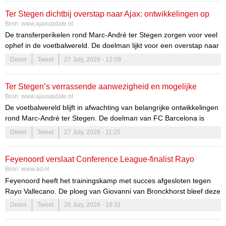
Ter Stegen dichtbij overstap naar Ajax: ontwikkelingen op
Bron:
www.ajaxupdate.nl
trainingskamp Barcelona
De transferperikelen rond Marc-André ter Stegen zorgen voor veel
ophef in de voetbalwereld. De doelman lijkt voor een overstap naar
Ajax te staan, terwijl hij momenteel met FC Barcelona op
Delen
Tweet
27 July, 2026 - 12:09
trainingskamp is in Engeland.
Ter Stegen en zijn toekomst bij Ajax
Ter Stegen’s verrassende aanwezigheid en mogelijke
Bron:
www.ajaxupdate.nl
overstap naar Ajax
Marc-André ter Stegen, 34 jaar oud, heeft de kans om zijn carrière
De voetbalwereld blijft in afwachting van belangrijke ontwikkelingen
een nieuwe wending te geven. De gesprekken tussen Ajax en
rond Marc-André ter Stegen. De doelman van FC Barcelona is
Barcelona verlopen soepel, wat de kans op een transfer vergroot.
recentelijk op het trainingscomplex gespot, wat vragen oproept
Delen
Tweet
27 July, 2026 - 11:25
over zijn toekomst. De geruchtenstroom rondom zijn mogelijke
overstap naar Ajax neemt in intensiteit toe, wat de aandacht van
Feyenoord verslaat Conference League-finalist Rayo
fans, media en experts trekt.
Bron:
www.ad.nl
Vallecano en blijft ongeslagen in voorbereiding
Feyenoord heeft het trainingskamp met succes afgesloten tegen
Rayo Vallecano. De ploeg van Giovanni van Bronckhorst bleef deze
voorbereiding ongeslagen en won na 120 minuten met 2-1 van de
Delen
Tweet
26 July, 2026 - 16:31
Conference League-finalist van afgelopen seizoen.