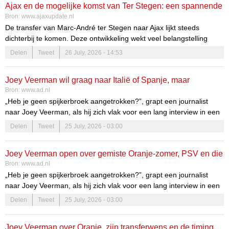
Ajax en de mogelijke komst van Ter Stegen: een spannende
Bron:
www.ajaxupdate.nl
ontwikkeling
De transfer van Marc-André ter Stegen naar Ajax lijkt steeds
dichterbij te komen. Deze ontwikkeling wekt veel belangstelling
onder de supporters en analisten. De geruchten rondom deze
Delen
Tweet
26 July, 2026 - 14:53
transfer zorgen voor een mix van enthousiasme en speculatie
binnen de Ajax-community. Fans vragen zich af wat de komst van
Joey Veerman wil graag naar Italië of Spanje, maar
deze doelman zou betekenen voor de club en haar ambities.
Bron:
www.ad.nl
waardeert ook wat hij bij PSV heeft: ‘Het is hier geen
„Heb je geen spijkerbroek aangetrokken?”, grapt een journalist
gevangenis, hè’
naar Joey Veerman, als hij zich vlak voor een lang interview in een
van de stoelen van het spelershotel van PSV nestelt. De
Delen
Tweet
25 July, 2026 - 03:00
middenvelder van PSV kan het gebbetje tijdens het trainingskamp
van zijn club in Duitsland wel waarderen. Hoe heeft Veerman de
Joey Veerman open over gemiste Oranje-zomer, PSV en die
zomer beleefd en komt er nog een zomerse transfer?
Bron:
www.ad.nl
eeuwige transferwens: ‘Ik zeg het al vier jaar’
„Heb je geen spijkerbroek aangetrokken?”, grapt een journalist
naar Joey Veerman, als hij zich vlak voor een lang interview in een
van de stoelen van het spelershotel van PSV nestelt. De
Delen
Tweet
25 July, 2026 - 03:00
middenvelder van PSV kan het gebbetje tijdens het trainingskamp
van zijn club in Duitsland wel waarderen. Hoe heeft Veerman de
Joey Veerman over Oranje, zijn transfer­wens en de timing
zomer beleefd en komt er nog een zomerse transfer?