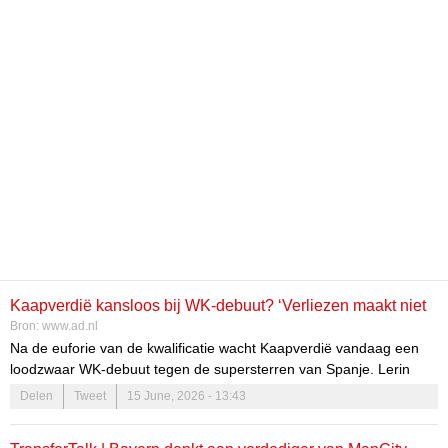
Kaapverdië kansloos bij WK-debuut? ‘Verliezen maakt niet
Bron:
www.ad.nl
uit, spelen tegen Spanje is het hoogst haalbare’
Na de euforie van de kwalificatie wacht Kaapverdië vandaag een
loodzwaar WK-debuut tegen de supersterren van Spanje. Lerin
Duarte, voormalig speler van Sparta, Heracles en Ajax, spreekt
Delen
Tweet
15 June, 2026 - 13:43
over deze onmogelijke opgave, ‘Cabo-trots’ en de minieme kans
dat de eilandengroep de volgende ronde haalt. „Dan schrijven we