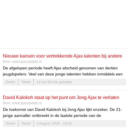
Nieuwe kansen voor vertrekkende Ajax-talenten bij andere
Bron:
www.ajaxupdate.nl
clubs
De afgelopen periode heeft Ajax afscheid genomen van dertien
jeugdspelers. Veel van deze jonge talenten hebben inmiddels een
nieuwe club gevonden en zetten hun carrière voort in het
Delen
Tweet
14 uur 58 min geleden
Nederlandse profvoetbal. Dit biedt hen niet alleen de kans om zich
verder te ontwikkelen, maar ook om hun vaardigheden in een
David Kalokoh staat op het punt om Jong Ajax te verlaten
andere omgeving te tonen. De overstap naar een nieuwe club is
Bron:
www.ajaxupdate.nl
vaak een cruciale fase in de carrière van deze jonge spelers,
De toekomst van David Kalokoh bij Jong Ajax lijkt onzeker. De 21-
waarin ze de mogelijkheid hebben om zich te bewijzen en hun
jarige aanvaller ontbreekt in de laatste periode van de
dromen waar te maken.
voorbereiding en er zijn sterke aanwijzingen dat hij de club gaat
Delen
Tweet
5 August, 2026 - 18:54
verlaten. Dit heeft niet alleen gevolgen voor zijn eigen carrière,