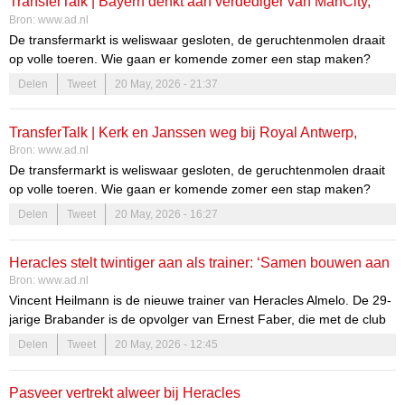
TransferTalk | Bayern denkt aan verdediger van ManCity,
opnieuw geschiedenis.”
Bron:
www.ad.nl
Nederlands tweetal weg bij Antwerp, Heracles niet verder
De transfermarkt is weliswaar gesloten, de geruchtenmolen draait
met Pasveer
op volle toeren. Wie gaan er komende zomer een stap maken?
Hier blijf je op de hoogte van alle ontwikkelingen.
Delen
Tweet
20 May, 2026 - 21:37
TransferTalk | Kerk en Janssen weg bij Royal Antwerp,
Bron:
www.ad.nl
Heracles niet verder met Pasveer
De transfermarkt is weliswaar gesloten, de geruchtenmolen draait
op volle toeren. Wie gaan er komende zomer een stap maken?
Hier blijf je op de hoogte van alle ontwikkelingen.
Delen
Tweet
20 May, 2026 - 16:27
Heracles stelt twintiger aan als trainer: ‘Samen bouwen aan
Bron:
www.ad.nl
nieuwe toekomst’
Vincent Heilmann is de nieuwe trainer van Heracles Almelo. De 29-
jarige Brabander is de opvolger van Ernest Faber, die met de club
uit de Eredivisie degradeerde.
Delen
Tweet
20 May, 2026 - 12:45
Pasveer vertrekt alweer bij Heracles