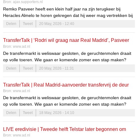
Bron:
ajax.supporters.nl
Remko Pasveer heeft een klein half jaar na zijn terugkeer bij
Heracles Almelo te horen gekregen dat hij weer mag vertrekken bij
de degradant uit de Eredivisie. Dat heeft de club woensdag
Delen
Tweet
20 May, 2026 - 12:40
bekendgemaakt via zijn...
TransferTalk | ‘Rodri wil graag naar Real Madrid’, Pasveer
Bron:
www.ad.nl
weg bij Heracles
De transfermarkt is weliswaar gesloten, de geruchtenmolen draait
op volle toeren. Wie gaan er komende zomer een stap maken?
Hier blijf je op de hoogte van alle ontwikkelingen.
Delen
Tweet
20 May, 2026 - 11:31
TransferTalk | Real Madrid-aanvoerder transfervrij de deur
Bron:
www.ad.nl
uit, Heracles zet algemeen directeur op straat
De transfermarkt is weliswaar gesloten, de geruchtenmolen draait
op volle toeren. Wie gaan er komende zomer een stap maken?
Hier blijf je op de hoogte van alle ontwikkelingen.
Delen
Tweet
18 May, 2026 - 14:10
LIVE eredivisie | Tweede helft Telstar later begonnen om
Bron:
www.ad.nl
opvallende reden, duel NAC tijdelijk gestaakt: volg de