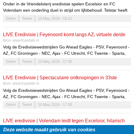
Onder in de Vriendeloterij eredivisie spelen Excelsior en FC
degradatiestrijd
Volendam een onderling duel in strijd om lijfsbehoud. Telstar heeft
ook nog grote kans om play-offs te ontlopen en neemt het in eigen
Delen
Tweet
10 May, 2026 - 18:12
huis op tegen degradant Heracles. NAC moet de laatste strohalm
grijpen in het thuisduel met Heerenveen. Volg de degradatiestrijd
LIVE Eredivisie | Feyenoord komt langs AZ, virtuele derde
vanaf 16.45 uur hier live!
Bron:
www.fcupdate.nl
plek FC Twente
Volg de Eredivisiewedstrijden Go Ahead Eagles - PSV, Feyenoord -
AZ, FC Groningen - NEC, Ajax - FC Utrecht, FC Twente - Sparta,
NAC - sc Heerenveen, Fortuna Sittard - PEC Zwolle, Excelsior - FC
Delen
Tweet
10 May, 2026 - 17:30
Volendam en Telstar - Heracles in dit liveblog.
LIVE Eredivisie | Spectaculaire ontknopingen in 33ste
Bron:
www.fcupdate.nl
speelronde Eredivisie
Volg de Eredivisiewedstrijden Go Ahead Eagles - PSV, Feyenoord -
AZ, FC Groningen - NEC, Ajax - FC Utrecht, FC Twente - Sparta,
NAC - sc Heerenveen, Fortuna Sittard - PEC Zwolle, Excelsior - FC
Delen
Tweet
10 May, 2026 - 17:30
Volendam en Telstar - Heracles in dit liveblog.
LIVE eredivisie | Volendam leidt tegen Excelsior, hilarisch
Bron:
www.ad.nl
moment bij Telstar: volg hier de degradatiestrijd
Deze website maakt gebruik van cookies
Onder in de Vriendeloterij eredivisie spelen Excelsior en FC