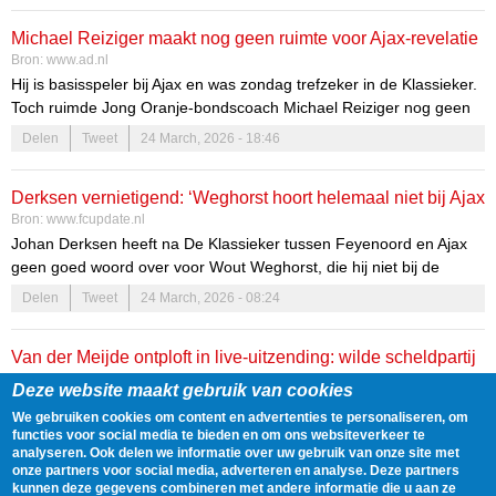
Michael Reiziger maakt nog geen ruimte voor Ajax-revelatie
Bron:
www.ad.nl
Sean Steur: 'Vooral benieuwd hoe hij het volgend seizoen
Hij is basisspeler bij Ajax en was zondag trefzeker in de Klassieker.
gaat doen'
Toch ruimde Jong Oranje-bondscoach Michael Reiziger nog geen
plek in voor Sean Steur. Ook niet nu Kees Smit is overgeheveld
Delen
Tweet
24 March, 2026 - 18:46
naar het Nederlands elftal. ,,Sean maakt grote stappen, maar laten
we het eerst over een langere periode bekijken.”
Derksen vernietigend: ‘Weghorst hoort helemaal niet bij Ajax
Bron:
www.fcupdate.nl
te spelen’
Johan Derksen heeft na De Klassieker tussen Feyenoord en Ajax
geen goed woord over voor Wout Weghorst, die hij niet bij de
Amsterdammers vindt passen. Bij Vandaag Inside laat hij weten
Delen
Tweet
24 March, 2026 - 08:24
absoluut niet te hebben genoten van het duel tussen de
aartsrivalen.
Van der Meijde ontploft in live-uitzending: wilde scheldpartij
Bron:
www.fcupdate.nl
naar Makkelie, Wijndal en Moder
Deze website maakt gebruik van cookies
Andy van der Meijde ontploft tijdens live-uitzending van Bij Andy op
We gebruiken cookies om content en advertenties te personaliseren, om
de Bank na de Klassieker tussen Feyenoord en Ajax. Van der
functies voor social media te bieden en om ons websiteverkeer te
Meijde uitte zijn woede op scheidsrechter Danny Makkelie en Ajax-
analyseren. Ook delen we informatie over uw gebruik van onze site met
Delen
Tweet
23 March, 2026 - 15:20
onze partners voor social media, adverteren en analyse. Deze partners
speler Owen Wijndal na een teleurstellende wedstrijd.
kunnen deze gegevens combineren met andere informatie die u aan ze