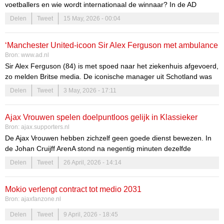
voetballers en wie wordt internationaal de winnaar? In de AD
Voetbalpodcast onthullen Etienne Verhoeff en Sjoerd Mossou de
Delen
Tweet
15 May, 2026 - 00:04
winnaars, nadat onze luisteraars en lezers de afgelopen dagen
konden stemmen op hun favoriete naam.
‘Manchester United-icoon Sir Alex Ferguson met ambulance
Bron:
www.ad.nl
naar ziekenhuis gebracht voor duel met Liverpool’
Sir Alex Ferguson (84) is met spoed naar het ziekenhuis afgevoerd,
zo melden Britse media. De iconische manager uit Schotland was
op Old Trafford voor de Engelse klassieker Manchester United
Delen
Tweet
3 May, 2026 - 17:11
tegen Liverpool, maar werd daar onwel.
Ajax Vrouwen spelen doelpuntloos gelijk in Klassieker
Bron:
ajax.supporters.nl
De Ajax Vrouwen hebben zichzelf geen goede dienst bewezen. In
de Johan Cruijff ArenA stond na negentig minuten dezelfde
eindstand als de beginstand op het scorebord. Daarmee
Delen
Tweet
26 April, 2026 - 14:14
resulteerde De Klassieker in een 0-0 gelijkspel. Dat...
Mokio verlengt contract tot medio 2031
Bron:
ajaxfanzone.nl
Delen
Tweet
9 April, 2026 - 18:45