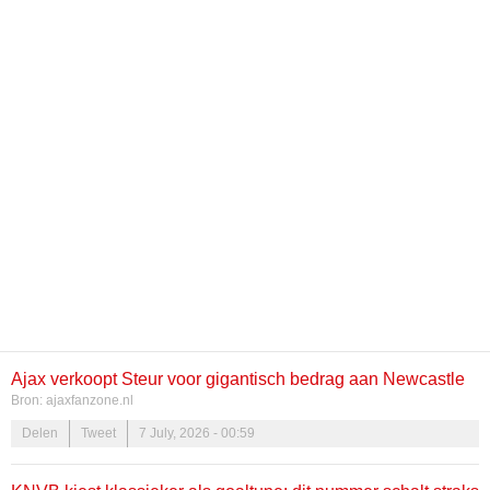
Ajax verkoopt Steur voor gigantisch bedrag aan Newcastle
Bron:
ajaxfanzone.nl
United; Speler zelf ook al akkoord
Delen
Tweet
7 July, 2026 - 00:59