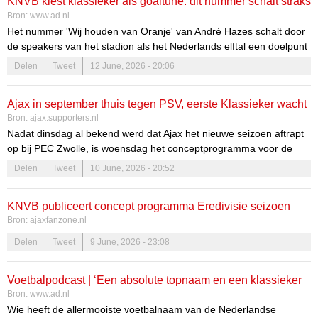
KNVB kiest klassieker als goaltune: dit nummer schalt straks
Bron:
www.ad.nl
door stadion als Oranje scoort op WK
Het nummer 'Wij houden van Oranje' van André Hazes schalt door
de speakers van het stadion als het Nederlands elftal een doelpunt
op het WK heeft gemaakt.
Delen
Tweet
12 June, 2026 - 20:06
Ajax in september thuis tegen PSV, eerste Klassieker wacht
Bron:
ajax.supporters.nl
in november
Nadat dinsdag al bekend werd dat Ajax het nieuwe seizoen aftrapt
op bij PEC Zwolle, is woensdag het conceptprogramma voor de
Eredivisie bekendgemaakt. Daaruit wordt duidelijk dat de eerste
Delen
Tweet
10 June, 2026 - 20:52
Topper voor Ajax op zaterdag 5...
KNVB publiceert concept programma Eredivisie seizoen
Bron:
ajaxfanzone.nl
2026-2027: Ajax start uit tegen Zwolle
Delen
Tweet
9 June, 2026 - 23:08
Voetbalpodcast | ‘Een absolute topnaam en een klassieker
Bron:
www.ad.nl
in de Nederlandse voetbalgeschiedenis’
Wie heeft de allermooiste voetbalnaam van de Nederlandse