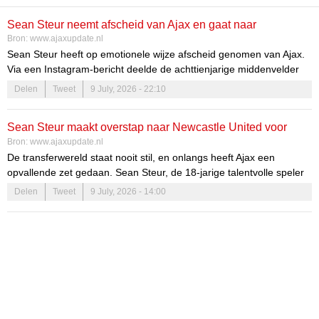
Sean Steur neemt afscheid van Ajax en gaat naar
Bron:
www.ajaxupdate.nl
Newcastle United
Sean Steur heeft op emotionele wijze afscheid genomen van Ajax.
Via een Instagram-bericht deelde de achttienjarige middenvelder
zijn gevoelens over zijn vertrek. Hij heeft een transfer gemaakt naar
Delen
Tweet
9 July, 2026 - 22:10
Newcastle United, waar hij een nieuw hoofdstuk in zijn carrière
begint.
Sean Steur maakt overstap naar Newcastle United voor
Een lange reis bij Ajax
Bron:
www.ajaxupdate.nl
miljoenenbedrag
De transferwereld staat nooit stil, en onlangs heeft Ajax een
Steur’s avontuur bij Ajax begon op jonge leeftijd. Al op zevenjarige
opvallende zet gedaan. Sean Steur, de 18-jarige talentvolle speler
leeftijd sloot hij zich aan bij de jeugdopleiding van de club.
uit Purmerend, heeft zijn definitieve overstap gemaakt naar
Delen
Tweet
9 July, 2026 - 14:00
Gedurende elf jaar heeft hij zich ontwikkeld tot een veelbelovende
Newcastle United. Deze transfer markeert een belangrijke stap in
speler.
de carrière van Steur en biedt zowel Ajax als Newcastle nieuwe
mogelijkheden.