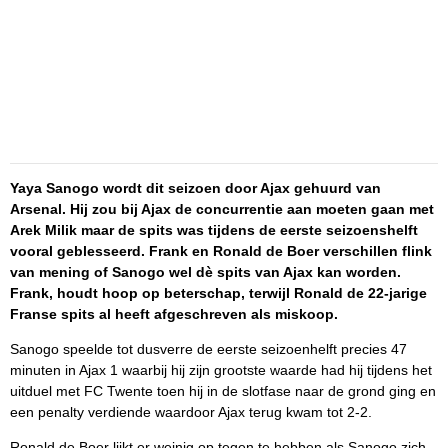
Yaya Sanogo wordt dit seizoen door Ajax gehuurd van
Arsenal. Hij zou bij Ajax de concurrentie aan moeten gaan met
Arek Milik maar de spits was tijdens de eerste seizoenshelft
vooral geblesseerd. Frank en Ronald de Boer verschillen flink
van mening of Sanogo wel dè spits van Ajax kan worden.
Frank, houdt hoop op beterschap, terwijl Ronald de 22-jarige
Franse spits al heeft afgeschreven als miskoop.
Sanogo speelde tot dusverre de eerste seizoenhelft precies 47
minuten in Ajax 1 waarbij hij zijn grootste waarde had hij tijdens het
uitduel met FC Twente toen hij in de slotfase naar de grond ging en
een penalty verdiende waardoor Ajax terug kwam tot 2-2.
Ronald de Boer lijkt er weinig op tegen te hebben als Sanogo zich