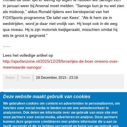
in januari weer bij Arsenal moet melden. “Sanogo kun je nu wel zien
als miskoop,” aldus Ronald tijdens een kerstspecial van het
FOXSports programma ‘De tafel van Kees’. “Als ik hem zie in
wedstrijden, word je daar niet vrolijk van. Hij loopt ook in de weg
qua niveau. Hij is zijn motoriek kwijtgeraakt, misschien omdat hij
iets te groot is gegroeid.”
……
Lees het volledige artikel op
http://ajaxfanzone.nl/2015/12/28/broertjes-de-boer-oneens-over-
meerwaarde-sanogo/
Delen
Tweet
28 December, 2015 - 23:18
Gegevens
Deze website maakt gebruik van cookies
Spelers:
Frank de Boer
,
Kasper Dolberg
,
Patrick Kluivert
,
Richard
We gebruiken cookies om content en advertenties te personaliseren, om
Witschge
,
Ronald de Boer
,
Arkadiusz Milik
,
Yaya Sanogo
functies voor social media te bieden en om ons websiteverkeer te
analyseren. Ook delen we informatie over uw gebruik van onze site met
Onderwerpen:
Huur
,
Penalty
,
Spits
,
Training
,
Trainingskamp
,
onze partners voor social media, adverteren en analyse. Deze partners
Blessure
,
Transfers
kunnen deze gegevens combineren met andere informatie die u aan ze
Tags:
Nieuws
heeft verstrekt of die ze hebben verzameld op basis van uw gebruik van