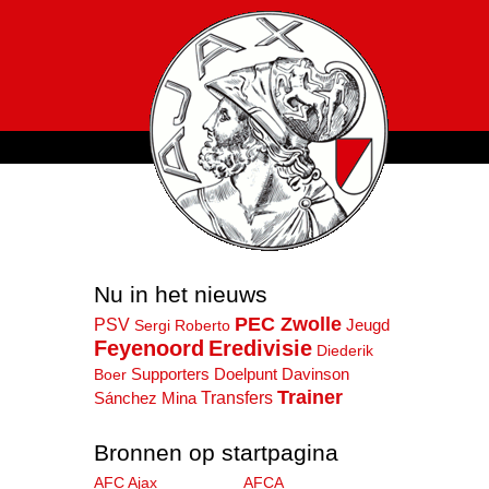
Nu in het nieuws
PEC Zwolle
PSV
Jeugd
Sergi Roberto
Feyenoord
Eredivisie
Diederik
Doelpunt
Boer
Supporters
Davinson
Trainer
Transfers
Sánchez Mina
Bronnen op startpagina
AFC Ajax
AFCA