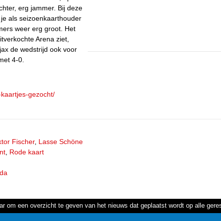
hter, erg jammer. Bij deze
 je als seizoenkaarthouder
mers weer erg groot. Het
itverkochte Arena ziet,
jax de wedstrijd ook voor
met 4-0.
-kaartjes-gezocht/
ktor Fischer
,
Lasse Schöne
nt
,
Rode kaart
da
ar om een overzicht te geven van het nieuws dat geplaatst wordt op alle ger