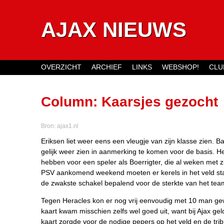
AJAX NIEUWS
OVERZICHT
ARCHIEF
LINKS
WEBSHOP!
CLU
Main menu
Column: Kaarsjes gezocht
Bron:
ajax1.nl
Eriksen liet weer eens een vleugje van zijn klasse zien. Bab
gelijk weer zien in aanmerking te komen voor de basis. He
hebben voor een speler als Boerrigter, die al weken met z
PSV aankomend weekend moeten er kerels in het veld sta
de zwakste schakel bepalend voor de sterkte van het tea
Tegen Heracles kon er nog vrij eenvoudig met 10 man g
kaart kwam misschien zelfs wel goed uit, want bij Ajax ge
kaart zorgde voor de nodige pepers op het veld en de trib