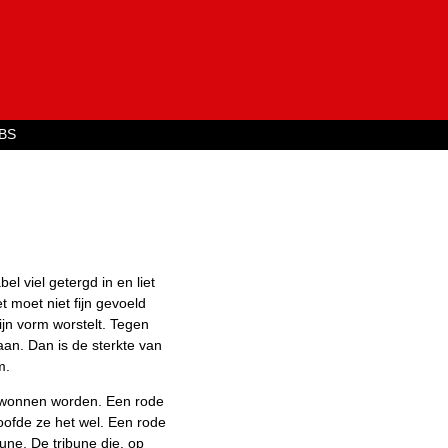
Jump to navigation
BS
el viel getergd in en liet
t moet niet fijn gevoeld
ijn vorm worstelt. Tegen
an. Dan is de sterkte van
m.
ewonnen worden. Een rode
loofde ze het wel. Een rode
une. De tribune die, op