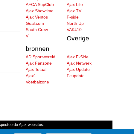
AFCA SupClub
Ajax Life
Ajax Showtime
Ajax TV
Ajax Ventos
F-side
Goal.com
North Up
South Crew
VAK410
VI
Overige
bronnen
AD Sportwereld
Ajax F-Side
Ajax Fanzone
Ajax Netwerk
Ajax Totaal
Ajax Update
Ajax1
Fcupdate
Voetbalzone
especteerde Ajax websites.