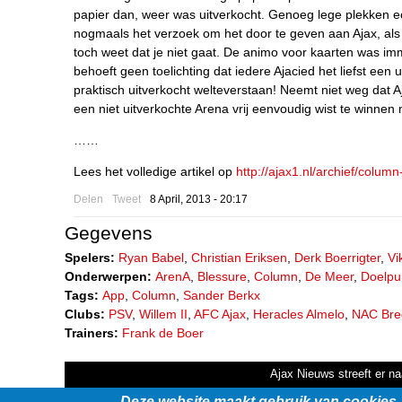
papier dan, weer was uitverkocht. Genoeg lege plekken ec
nogmaals het verzoek om het door te geven aan Ajax, als
toch weet dat je niet gaat. De animo voor kaarten was im
behoeft geen toelichting dat iedere Ajacied het liefst een u
praktisch uitverkocht welteverstaan! Neemt niet weg dat A
een niet uitverkochte Arena vrij eenvoudig wist te winnen 
……
Lees het volledige artikel op
http://ajax1.nl/archief/column
Delen
Tweet
8 April, 2013 - 20:17
Gegevens
Spelers:
Ryan Babel
,
Christian Eriksen
,
Derk Boerrigter
,
Vi
Onderwerpen:
ArenA
,
Blessure
,
Column
,
De Meer
,
Doelpu
Tags:
App
,
Column
,
Sander Berkx
Clubs:
PSV
,
Willem II
,
AFC Ajax
,
Heracles Almelo
,
NAC Bre
Trainers:
Frank de Boer
Ajax Nieuws streeft er na
Deze website maakt gebruik van cookies