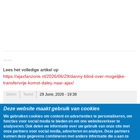
……
Lees het volledige artikel op
https://ajaxfanzone.nl/2026/06/29/danny-blind-over-mogelijke-
transfervrije-komst-daley-naar-ajax/
Delen
Tweet
29 June, 2026 - 19:36
Deze website maakt gebruik van cookies
Gegevens
We gebruiken cookies om content en advertenties te personaliseren, om
Spelers:
Daley Blind
,
Danny Blind
functies voor social media te bieden en om ons websiteverkeer te
analyseren. Ook delen we informatie over uw gebruik van onze site met
Onderwerpen:
De Toekomst
,
Terugkeer
,
Trainer
,
Zaakwaarnemer
,
onze partners voor social media, adverteren en analyse. Deze partners
Doelpunt
,
Nederlands Elftal
,
Transfers
kunnen deze gegevens combineren met andere informatie die u aan ze