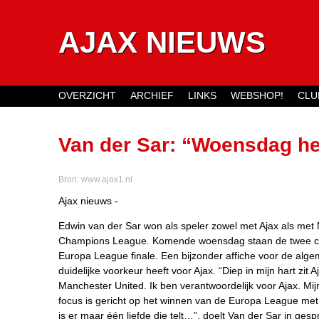
AJAX NIEUWS
OVERZICHT
ARCHIEF
LINKS
WEBSHOP!
CLU
Main menu
Van der Sar: “Woensdag heb
Bron:
www.ajax1.nl
Ajax nieuws -
Edwin van der Sar won als speler zowel met Ajax als met
Champions League. Komende woensdag staan de twee clu
Europa League finale. Een bijzonder affiche voor de alge
duidelijke voorkeur heeft voor Ajax. “Diep in mijn hart zit
Manchester United. Ik ben verantwoordelijk voor Ajax. Mijn
focus is gericht op het winnen van de Europa League me
is er maar één liefde die telt…”, doelt Van der Sar in ges