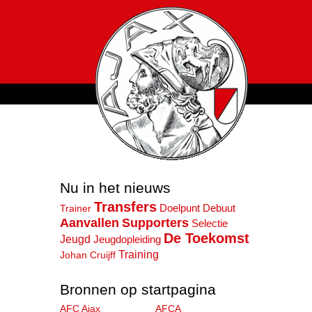
Nu in het nieuws
Transfers
Doelpunt
Trainer
Debuut
Aanvallen
Supporters
Selectie
De Toekomst
Jeugd
Jeugdopleiding
Training
Johan Cruijff
Bronnen op startpagina
AFC Ajax
AFCA