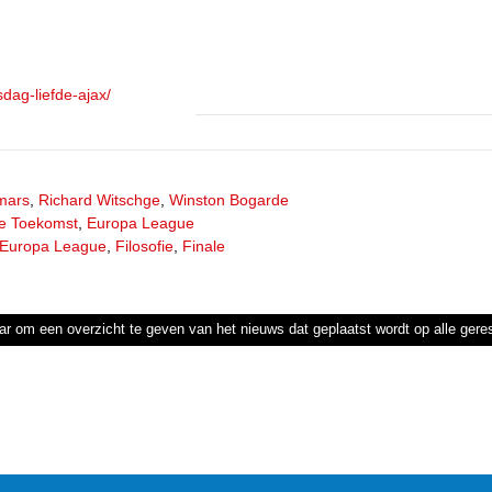
dag-liefde-ajax/
mars
,
Richard Witschge
,
Winston Bogarde
e Toekomst
,
Europa League
Europa League
,
Filosofie
,
Finale
ar om een overzicht te geven van het nieuws dat geplaatst wordt op alle ger