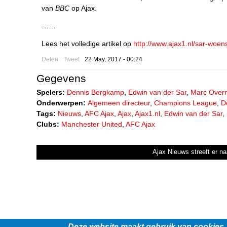
van
BBC
op Ajax.
……
Lees het volledige artikel op
http://www.ajax1.nl/sar-woens
Delen
Tweet
22 May, 2017 - 00:24
Gegevens
Spelers:
Dennis Bergkamp
,
Edwin van der Sar
,
Marc Over
Onderwerpen:
Algemeen directeur
,
Champions League
,
D
Tags:
Nieuws
,
AFC Ajax
,
Ajax
,
Ajax1.nl
,
Edwin van der Sar
,
Clubs:
Manchester United
,
AFC Ajax
Ajax Nieuws streeft er na
Deze website maakt gebruik van cookies