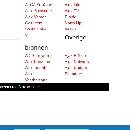
AFCA SupClub
Ajax Life
Ajax Showtime
Ajax TV
Ajax Ventos
F-side
Goal.com
North Up
South Crew
VAK410
VI
Overige
bronnen
AD Sportwereld
Ajax F-Side
Ajax Fanzone
Ajax Netwerk
Ajax Totaal
Ajax Update
Ajax1
Fcupdate
Voetbalzone
especteerde Ajax websites.