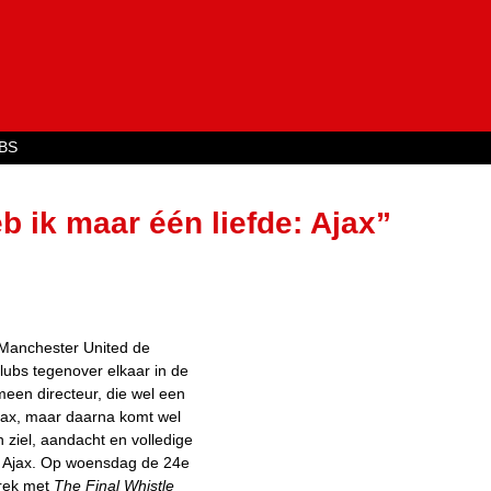
Jump to navigation
BS
 ik maar één liefde: Ajax”
 Manchester United de
bs tegenover elkaar in de
meen directeur, die wel een
 Ajax, maar daarna komt wel
 ziel, aandacht en volledige
t Ajax. Op woensdag de 24e
prek met
The Final Whistle