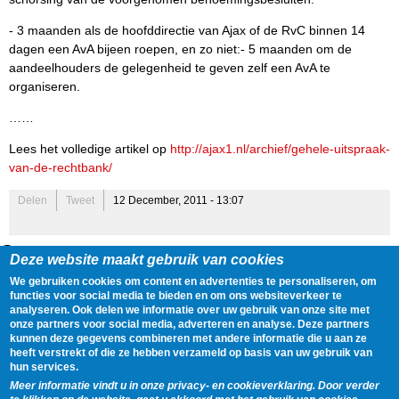
- 3 maanden als de hoofddirectie van Ajax of de RvC binnen 14
dagen een AvA bijeen roepen, en zo niet:- 5 maanden om de
aandeelhouders de gelegenheid te geven zelf een AvA te
organiseren.
……
Lees het volledige artikel op
http://ajax1.nl/archief/gehele-uitspraak-
van-de-rechtbank/
Delen
Tweet
12 December, 2011 - 13:07
Gegevens
Deze website maakt gebruik van cookies
Onderwerpen:
Aandeelhouders
,
Algemeen directeur
,
AVA
,
Directie
,
We gebruiken cookies om content en advertenties te personaliseren, om
RVC
,
Schorsing
,
Technisch directeur
functies voor social media te bieden en om ons websiteverkeer te
analyseren. Ook delen we informatie over uw gebruik van onze site met
Tags:
Nieuws Ajax
,
Johan Cruijff
,
Kort geding
,
Raad van
onze partners voor social media, adverteren en analyse. Deze partners
Commissarissen
,
Rechtbank
,
Rechtszaak
,
Uitspraak
kunnen deze gegevens combineren met andere informatie die u aan ze
Clubs:
AFC Ajax
heeft verstrekt of die ze hebben verzameld op basis van uw gebruik van
hun services.
Trainers:
Johan Cruijff
,
Louis van Gaal
Meer informatie vindt u in onze privacy- en cookieverklaring. Door verder
Bestuursleden:
Johan Cruijff
,
Martin Sturkenboom