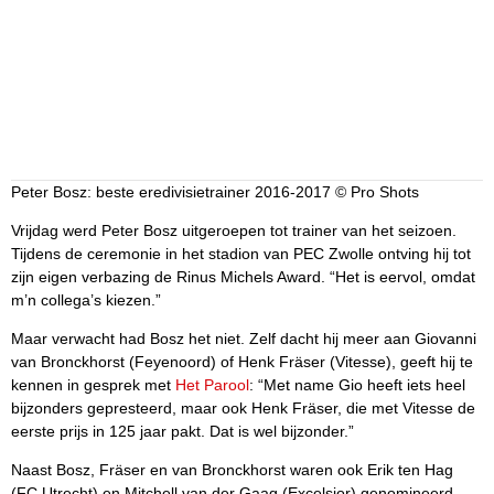
Peter Bosz: beste eredivisietrainer 2016-2017 © Pro Shots
Vrijdag werd Peter Bosz uitgeroepen tot trainer van het seizoen.
Tijdens de ceremonie in het stadion van PEC Zwolle ontving hij tot
zijn eigen verbazing de Rinus Michels Award. “Het is eervol, omdat
m’n collega’s kiezen.”
Maar verwacht had Bosz het niet. Zelf dacht hij meer aan Giovanni
van Bronckhorst (Feyenoord) of Henk Fräser (Vitesse), geeft hij te
kennen in gesprek met
Het Parool
: “Met name Gio heeft iets heel
bijzonders gepresteerd, maar ook Henk Fräser, die met Vitesse de
eerste prijs in 125 jaar pakt. Dat is wel bijzonder.”
Naast Bosz, Fräser en van Bronckhorst waren ook Erik ten Hag
(FC Utrecht) en Mitchell van der Gaag (Excelsior) genomineerd.