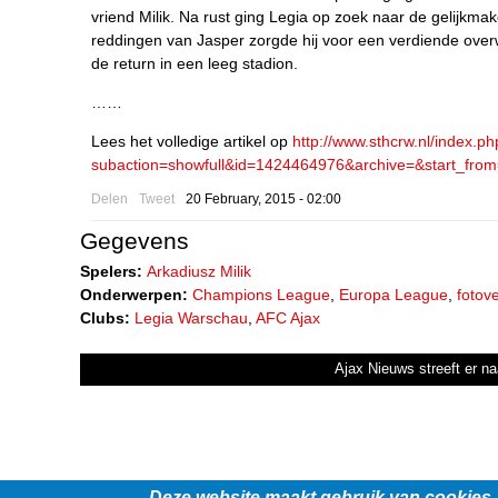
vriend Milik. Na rust ging Legia op zoek naar de gelijkm
reddingen van Jasper zorgde hij voor een verdiende ove
de return in een leeg stadion.
……
Lees het volledige artikel op
http://www.sthcrw.nl/index.p
subaction=showfull&id=1424464976&archive=&start_fro
Delen
Tweet
20 February, 2015 - 02:00
Gegevens
Spelers:
Arkadiusz Milik
Onderwerpen:
Champions League
,
Europa League
,
fotov
Clubs:
Legia Warschau
,
AFC Ajax
Ajax Nieuws streeft er na
Deze website maakt gebruik van cookies