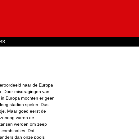
Jump to navigation
BS
veroordeeld naar de Europa
u. Door misdragingen van
n in Europa mochten er geen
leeg stadion spelen. Dus
pje. Maar goed eerst de
n zondag waren de
e kansen werden om zeep
 combinaties. Dat
e anders dan onze pools