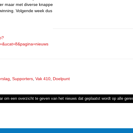
aker maar met diverse knappe
rwinning. Volgende week dus
hp?
m=&ucat=8&pagina=nieuws
erslag
,
Supporters
,
Vak 410
,
Doelpunt
ar om een overzicht te geven van het nieuws dat geplaatst wordt op alle ger