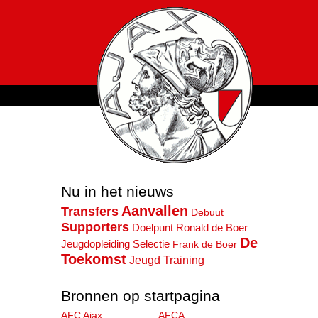
Nu in het nieuws
Aanvallen
Transfers
Debuut
Supporters
Doelpunt
Ronald de Boer
De
Selectie
Jeugdopleiding
Frank de Boer
Toekomst
Jeugd
Training
Bronnen op startpagina
AFC Ajax
AFCA