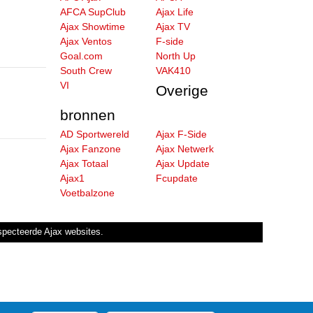
AFCA SupClub
Ajax Life
Ajax Showtime
Ajax TV
Ajax Ventos
F-side
Goal.com
North Up
South Crew
VAK410
VI
Overige
bronnen
AD Sportwereld
Ajax F-Side
Ajax Fanzone
Ajax Netwerk
Ajax Totaal
Ajax Update
Ajax1
Fcupdate
Voetbalzone
especteerde Ajax websites.