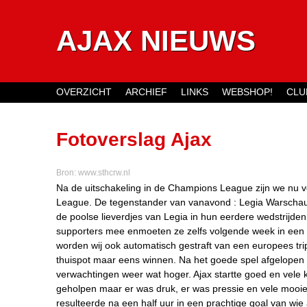
AJAX NIEUWS
OVERZICHT
ARCHIEF
LINKS
WEBSHOP!
CLU
Main menu
Fotoverslag Ajax
Bron:
www.sthcrw.nl
Na de uitschakeling in de Champions League zijn we nu 
League. De tegenstander van vanavond : Legia Warscha
de poolse lieverdjes van Legia in hun eerdere wedstrijde
supporters mee enmoeten ze zelfs volgende week in een 
worden wij ook automatisch gestraft van een europees tri
thuispot maar eens winnen. Na het goede spel afgelope
verwachtingen weer wat hoger. Ajax startte goed en vel
geholpen maar er was druk, er was pressie en vele mooie
resulteerde na een half uur in een prachtige goal van wi