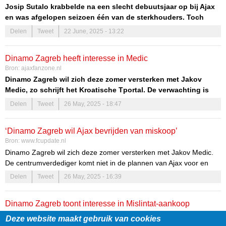
Josip Sutalo krabbelde na een slecht debuutsjaar op bij Ajax
en was afgelopen seizoen één van de sterkhouders. Toch
staat Ajax deze zomer open voor een verkoop, mits het juiste
Delen
Tweet
22 June, 2025 - 13:22
bedrag op tafel komt, zo weet ESPN deze zondagmorgen te
melden.
Dinamo Zagreb heeft interesse in Medic
Bron:
ajaxfanzone.nl
Dinamo Zagreb wil zich deze zomer versterken met Jakov
Medic, zo schrijft het Kroatische Tportal. De verwachting is
dat Dinamo Medic op huurbasis wil overnemen met optie tot
Delen
Tweet
26 May, 2025 - 18:47
koop. Medic kwam in de zomer van 2023 over van St. Pauli,
maar wist in Amsterdam geen indruk te maken. Afgelopen
‘Dinamo Zagreb wil Ajax bevrijden van miskoop’
seizoen werd hij verhuurd met optie tot koop aan VfL Bochum.
Bron:
www.fcupdate.nl
Met de Duitse club degradeerde Medic uit de Bundesliga, dus
Dinamo Zagreb wil zich deze zomer versterken met Jakov Medic.
wordt de koopoptie niet gelicht.
De centrumverdediger komt niet in de plannen van Ajax voor en
Bron:
Tportal
mag dus op zoek naar een nieuwe club. De verwachting is dat
Delen
Tweet
26 May, 2025 - 16:39
Dinamo Medic op huurbasis wil overnemen met optie tot koop.
Dinamo Zagreb toont interesse in Mislintat-aankoop
Bron:
ajax.supporters.nl
Deze website maakt gebruik van cookies
Volgens diverse media in Kroatië is Dinamo Zagreb voornemens