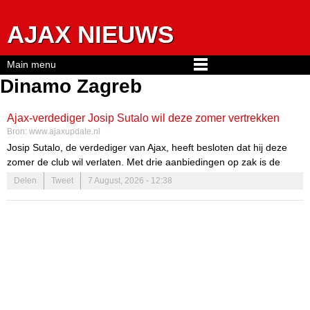
Jump to navigation
AJAX NIEUWS
Main menu
Dinamo Zagreb
Ajax-verdediger Josip Sutalo wil deze zomer vertrekken
Bron:
www.ajaxupdate.nl
Josip Sutalo, de verdediger van Ajax, heeft besloten dat hij deze
zomer de club wil verlaten. Met drie aanbiedingen op zak is de
speler op zoek naar een nieuwe uitdaging. Deze beslissing komt
Delen
Tweet
7 August, 2026 - 12:38
niet uit de lucht vallen. Sutalo heeft zijn tijd bij Ajax goed benut en is
klaar voor een volgende stap in zijn carrière.