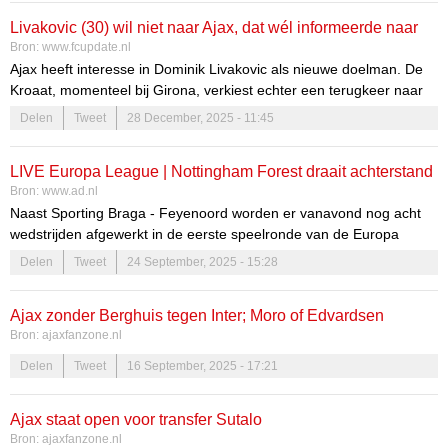
Lille heeft na een verlenging gewonnen van Rode Ster,
Livakovic (30) wil niet naar Ajax, dat wél informeerde naar
Panathinaikos is door na een penaltyserie tegen Viktoria Plzen. Om
Bron:
www.fcupdate.nl
21.00 uur zijn er nog vier duels begonnen.
doelman
Ajax heeft interesse in Dominik Livakovic als nieuwe doelman. De
Kroaat, momenteel bij Girona, verkiest echter een terugkeer naar
Dinamo Zagreb boven een transfer naar Amsterdam. Ajax zoekt
Delen
Tweet
28 December, 2025 - 11:45
versterking onder de lat voor de winter.
LIVE Europa League | Nottingham Forest draait achterstand
Bron:
www.ad.nl
razendsnel om tegen Real Betis, Dinamo Zagreb wederom
Naast Sporting Braga - Feyenoord worden er vanavond nog acht
op voorsprong tegen Fenerbahçe
wedstrijden afgewerkt in de eerste speelronde van de Europa
League. Eerder vanavond stonden FC Midtjylland - Sturm Graz (2-
Delen
Tweet
24 September, 2025 - 15:28
0) en PAOK - Maccabi Tel Aviv (0-0) op het programma. Om 21.00
uur zijn nog zes andere wedstrijden gestart, waaronder Real Betis -
Ajax zonder Berghuis tegen Inter; Moro of Edvardsen
Nottingham Forest. Volg hier de tussenstanden!
Bron:
ajaxfanzone.nl
vervanger. Inter mist Martinez. Volg de wedstrijd live via ons
Delen
Tweet
16 September, 2025 - 17:21
X kanaal en win!
Ajax staat open voor transfer Sutalo
Bron:
ajaxfanzone.nl