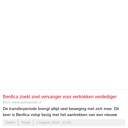
Benfica zoekt snel vervanger voor vertrokken verdediger
Bron:
www.ajaxupdate.nl
De transferperiode brengt altijd veel beweging met zich mee. Dit
keer is Benfica volop bezig met het aantrekken van een nieuwe
centrale verdediger, nu António Silva zijn zinnen heeft gezet op
Delen
Tweet
2 August, 2026 - 12:09
Bournemouth. Het vertrek van Silva heeft niet alleen financiële