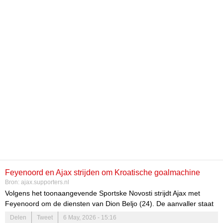
Feyenoord en Ajax strijden om Kroatische goalmachine
Bron:
ajax.supporters.nl
Volgens het toonaangevende Sportske Novosti strijdt Ajax met
Feyenoord om de diensten van Dion Beljo (24). De aanvaller staat
dit seizoen nog onder contract bij Dinamo Zagreb, waar hij de
Delen
Tweet
6 May, 2026 - 15:16