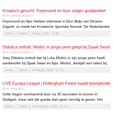
doelpunten aan elkaar rijgt. Zo...
Kroatisch gerucht: ‘Feyenoord en Ajax volgen goaltjesdief
Bron:
www.fcupdate.nl
Dion Beljo’
Feyenoord en Ajax hebben interesse in Dion Beljo van Dinamo
Zagreb, zo meldt het Kroatische Sportske Novosti. De Nederlandse
topclubs krijgen daarbij wel concurrentie van de nodige andere
Delen
Tweet
5 May, 2026 - 22:36
clubs, waaronder Brighton & Hove Albion en FC Porto.
Didulica onthult: 'Modric in jonge jaren getipt bij Sjaak Swart
Bron:
www.fcupdate.nl
en Ajax'
Joey Didulica onthult dat hij Luka Modric in zijn jonge jaren heeft
aanbevolen bij Sjaak Swart en Ajax. Modric, destijds een talent bij
Dinamo Zagreb, maakte indruk op Didulica tijdens hun tijd bij de
Delen
Tweet
14 March, 2026 - 07:55
Kroatische nationale ploeg.
LIVE Europa League | Nottingham Forest maakt bevrijdende
Bron:
www.ad.nl
treffer tegen Fenerbahçe, Dinamo Zagreb zet slotoffensief in
Celtic begon voortvarend door na 30 seconden te scoren in
tegen Genk
Stuttgart, maar wist die goede start geen vervolg te geven. Het
bleef bij 0-1, waardoor de Duitsers naar de laatste zestien van de
Delen
Tweet
26 February, 2026 - 22:32
Europa League gaan door een 4-2 stand over twee wedstrijden.