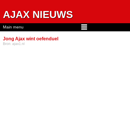
Jump to navigation
AJAX NIEUWS
Main menu
Jong Ajax wint oefenduel
Bron:
ajax1.nl