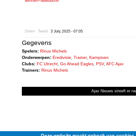
winnen~a6eddff4/
Delen
Tweet
3 July, 2025 - 07:05
Gegevens
Spelers:
Rinus Michels
Onderwerpen:
Eredivisie
,
Trainer
,
Kampioen
Clubs:
FC Utrecht
,
Go Ahead Eagles
,
PSV
,
AFC Ajax
Trainers:
Rinus Michels
Ajax Nieuws streeft er na
Deze website maakt gebruik van cookies