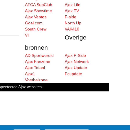
AFCA SupClub
Ajax Life
Ajax Showtime
Ajax TV
Ajax Ventos
F-side
Goal.com
North Up
South Crew
VAK410
VI
Overige
bronnen
AD Sportwereld
Ajax F-Side
Ajax Fanzone
Ajax Netwerk
Ajax Totaal
Ajax Update
Ajax1
Fcupdate
Voetbalzone
especteerde Ajax websites.