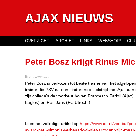
AJAX NIEUWS
OVERZICHT
ARCHIEF
LINKS
WEBSHOP!
CLU
Main menu
Peter Bosz krijgt Rinus Mi
‘Wil niet arrogant zijn, maa
Bron:
www.ad.nl
Peter Bosz is verkozen tot beste trainer van het afgelope
trainer die PSV na een zinderende titelstrijd met Ajax aan 
zijn collega’s de voorkeur boven Francesco Farioli (Ajax)
Eagles) en Ron Jans (FC Utrecht).
……
Lees het volledige artikel op
https://www.ad.nl/voetbal/pet
award-paul-simonis-verbaasd-wil-niet-arrogant-zijn-maar-