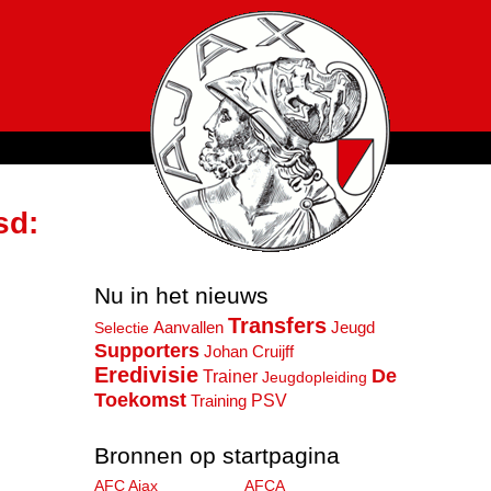
sd:
Nu in het nieuws
Transfers
Jeugd
Selectie
Aanvallen
Supporters
Johan Cruijff
Eredivisie
De
Trainer
Jeugdopleiding
Toekomst
PSV
Training
Bronnen op startpagina
AFC Ajax
AFCA