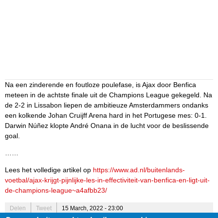
Na een zinderende en foutloze poulefase, is Ajax door Benfica
meteen in de achtste finale uit de Champions League gekegeld. Na
de 2-2 in Lissabon liepen de ambitieuze Amsterdammers ondanks
een kolkende Johan Cruijff Arena hard in het Portugese mes: 0-1.
Darwin Núñez klopte André Onana in de lucht voor de beslissende
goal.
……
Lees het volledige artikel op
https://www.ad.nl/buitenlands-
voetbal/ajax-krijgt-pijnlijke-les-in-effectiviteit-van-benfica-en-ligt-uit-
de-champions-league~a4afbb23/
Delen
Tweet
15 March, 2022 - 23:00