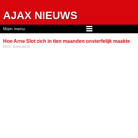
Jump to navigation
AJAX NIEUWS
Main menu
Hoe Arne Slot zich in tien maanden onsterfelijk maakte
Bron:
www.ad.nl
bij Liverpool