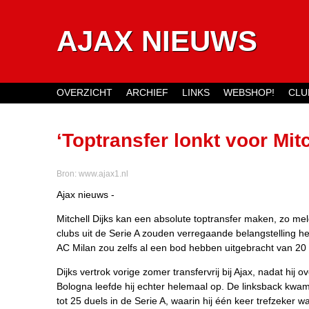
AJAX NIEUWS
OVERZICHT
ARCHIEF
LINKS
WEBSHOP!
CLU
Main menu
‘Toptransfer lonkt voor Mitc
Bron:
www.ajax1.nl
Ajax nieuws -
Mitchell Dijks kan een absolute toptransfer maken, zo me
clubs uit de Serie A zouden verregaande belangstelling h
AC Milan zou zelfs al een bod hebben uitgebracht van 20 
Dijks vertrok vorige zomer transfervrij bij Ajax, nadat hij 
Bologna leefde hij echter helemaal op. De linksback kwam
tot 25 duels in de Serie A, waarin hij één keer trefzeker w