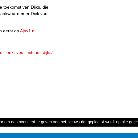
 toekomst van Dijks, die
jn zaakwaarnemer Dick van
n eerst op
Ajax1.nl
.
er-lonkt-voor-mitchell-dijks/
ar om een overzicht te geven van het nieuws dat geplaatst wordt op alle ger