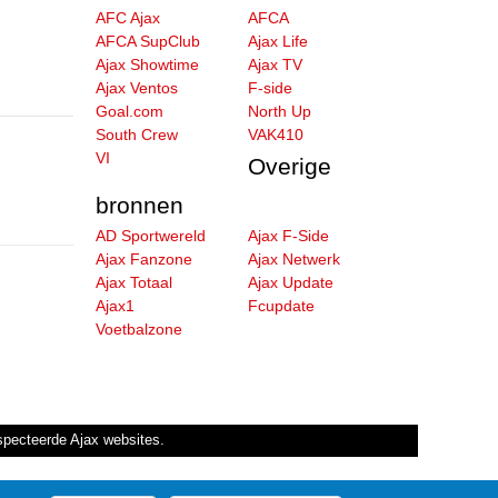
AFC Ajax
AFCA
AFCA SupClub
Ajax Life
Ajax Showtime
Ajax TV
Ajax Ventos
F-side
Goal.com
North Up
South Crew
VAK410
VI
Overige
bronnen
AD Sportwereld
Ajax F-Side
Ajax Fanzone
Ajax Netwerk
Ajax Totaal
Ajax Update
Ajax1
Fcupdate
Voetbalzone
especteerde Ajax websites.