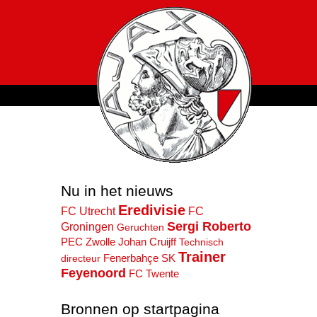
Nu in het nieuws
Eredivisie
FC Utrecht
FC
Sergi Roberto
Groningen
Geruchten
PEC Zwolle
Johan Cruijff
Technisch
Trainer
Fenerbahçe SK
directeur
Feyenoord
FC Twente
Bronnen op startpagina