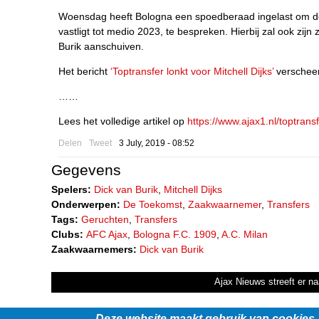
Woensdag heeft Bologna een spoedberaad ingelast om de
vastligt tot medio 2023, te bespreken. Hierbij zal ook zi
Burik aanschuiven.
Het bericht
‘Toptransfer lonkt voor Mitchell Dijks’
verschee
……
Lees het volledige artikel op
https://www.ajax1.nl/toptransf
Delen
Tweet
3 July, 2019 - 08:52
Gegevens
Spelers:
Dick van Burik
,
Mitchell Dijks
Onderwerpen:
De Toekomst
,
Zaakwaarnemer
,
Transfers
Tags:
Geruchten
,
Transfers
Clubs:
AFC Ajax
,
Bologna F.C. 1909
,
A.C. Milan
Zaakwaarnemers:
Dick van Burik
Ajax Nieuws streeft er na
Deze website maakt gebruik van cookies