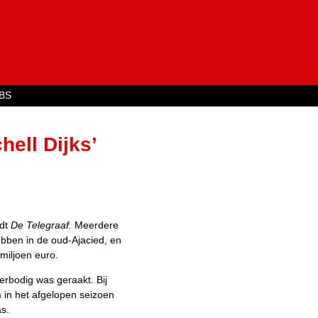
Jump to navigation
BS
hell Dijks’
ldt
De Telegraaf.
Meerdere
ebben in de oud-Ajacied, en
miljoen euro.
overbodig was geraakt. Bij
 in het afgelopen seizoen
as.