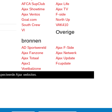
AFCA SupClub
Ajax Life
Ajax Showtime
Ajax TV
Ajax Ventos
F-side
Goal.com
North Up
South Crew
VAK410
VI
Overige
bronnen
AD Sportwereld
Ajax F-Side
Ajax Fanzone
Ajax Netwerk
Ajax Totaal
Ajax Update
Ajax1
Fcupdate
Voetbalzone
especteerde Ajax websites.