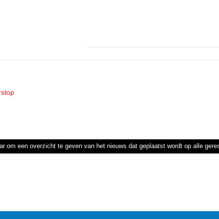
rstop
ar om een overzicht te geven van het nieuws dat geplaatst wordt op alle ger