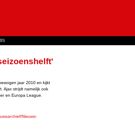
Jump to navigation
BS
eizoenshelft'
 bewogen jaar 2010 en kijkt
 Ajax strijdt namelijk ook
eker en Europa League.
euwsarchief/Nieuws-