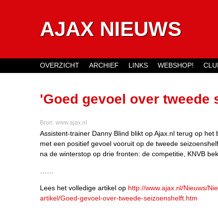
AJAX NIEUWS
OVERZICHT
ARCHIEF
LINKS
WEBSHOP!
CLU
Main menu
'Goed gevoel over tweede s
Bron:
www.ajax.nl
Assistent-trainer Danny Blind blikt op Ajax.nl terug op het
met een positief gevoel vooruit op de tweede seizoenshelft.
na de winterstop op drie fronten: de competitie, KNVB b
……
Lees het volledige artikel op
http://www.ajax.nl/Nieuws/Ni
artikel/Goed-gevoel-over-tweede-seizoenshelft.htm