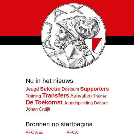
Nu in het nieuws
Selectie
Supporters
Jeugd
Doelpunt
Transfers
Aanvallen
Training
Trainer
De Toekomst
Jeugdopleiding
Debuut
Johan Cruijff
Bronnen op startpagina
AFC Ajax
AFCA