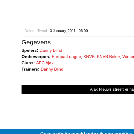
Delen
Tweet
3 January, 2011 - 06:00
Gegevens
Spelers:
Danny Blind
Onderwerpen:
Europa League
,
KNVB
,
KNVB Beker
,
Winte
Clubs:
AFC Ajax
Trainers:
Danny Blind
Ajax Nieuws streeft er na
Deze website maakt gebruik van cookies