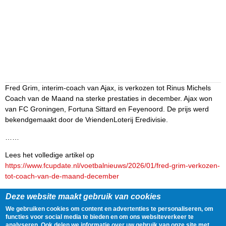
Fred Grim, interim-coach van Ajax, is verkozen tot Rinus Michels
Coach van de Maand na sterke prestaties in december. Ajax won
van FC Groningen, Fortuna Sittard en Feyenoord. De prijs werd
bekendgemaakt door de VriendenLoterij Eredivisie.
……
Lees het volledige artikel op
https://www.fcupdate.nl/voetbalnieuws/2026/01/fred-grim-verkozen-
tot-coach-van-de-maand-december
Delen
Tweet
9 January, 2026 - 18:54
Deze website maakt gebruik van cookies
We gebruiken cookies om content en advertenties te personaliseren, om
functies voor social media te bieden en om ons websiteverkeer te
Gegevens
analyseren. Ook delen we informatie over uw gebruik van onze site met