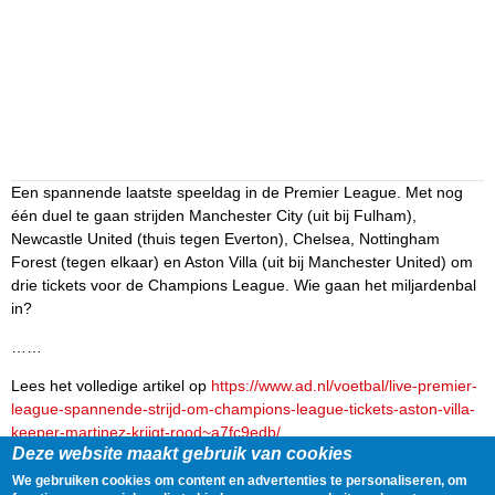
Een spannende laatste speeldag in de Premier League. Met nog
één duel te gaan strijden Manchester City (uit bij Fulham),
Newcastle United (thuis tegen Everton), Chelsea, Nottingham
Forest (tegen elkaar) en Aston Villa (uit bij Manchester United) om
drie tickets voor de Champions League. Wie gaan het miljardenbal
in?
……
Lees het volledige artikel op
https://www.ad.nl/voetbal/live-premier-
league-spannende-strijd-om-champions-league-tickets-aston-villa-
keeper-martinez-krijgt-rood~a7fc9edb/
Deze website maakt gebruik van cookies
Delen
Tweet
25 May, 2025 - 17:47
We gebruiken cookies om content en advertenties te personaliseren, om