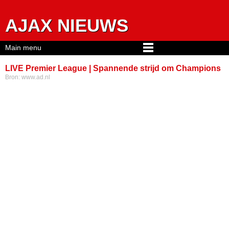
Jump to navigation
AJAX NIEUWS
Main menu
LIVE Premier League | Spannende strijd om Champions
Bron:
www.ad.nl
League-tickets, Aston Villa-keeper Martínez krijgt rood