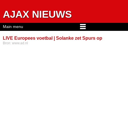
Jump to navigation
AJAX NIEUWS
Main menu
LIVE Europees voetbal | Solanke zet Spurs op
Bron:
www.ad.nl
voorsprong, Athletic Bilbao slaat net voor rust toe tegen
Rangers