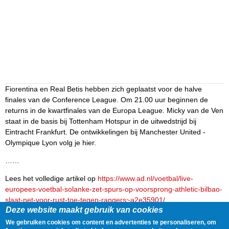
Fiorentina en Real Betis hebben zich geplaatst voor de halve
finales van de Conference League. Om 21.00 uur beginnen de
returns in de kwartfinales van de Europa League. Micky van de Ven
staat in de basis bij Tottenham Hotspur in de uitwedstrijd bij
Eintracht Frankfurt. De ontwikkelingen bij Manchester United -
Olympique Lyon volg je hier.
……
Lees het volledige artikel op
https://www.ad.nl/voetbal/live-
europees-voetbal-solanke-zet-spurs-op-voorsprong-athletic-bilbao-
slaat-net-voor-rust-toe-tegen-rangers~a2e35901/
Deze website maakt gebruik van cookies
Delen
Tweet
17 April, 2025 - 21:50
We gebruiken cookies om content en advertenties te personaliseren, om