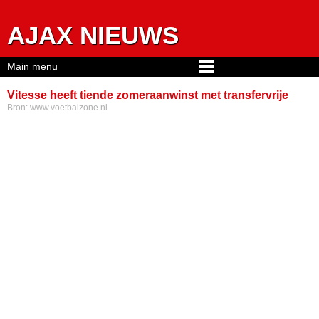
Jump to navigation
AJAX NIEUWS
Main menu
Vitesse heeft tiende zomeraanwinst met transfervrije
Bron:
www.voetbalzone.nl
Dijks binnen