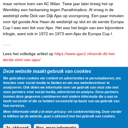
maar verloor toen van AC Milan. Twee jaar later kreeg het op
Wembley een herkansing tegen Panathinaikos. Al vroeg in de
wedstrijd zette Dick van Dijk Ajax op voorsprong. Een paar minuten
voor tijd gooide Arie Haan de wedstrijd op slot en de eerste Europa
Cup I was een feit voor Ajax. Het was het begin van een bijzondere
trilogie, want ook in 1972 en 1973 won Ajax de Europa Cup I.
……
Lees het volledige artikel op
https://www.ajax1.nl/wordt-dit-het-
derde-shirt-van-ajax/
Delen
Tweet
31 July, 2020 - 09:45
Deze website maakt gebruik van cookies
We gebruiken cookies om content en advertenties te personaliseren, om
functies voor social media te bieden en om ons websiteverkeer te
Gegevens
analyseren. Ook delen we informatie over uw gebruik van onze site met
onze partners voor social media, adverteren en analyse. Deze partners
Spelers:
Arie Haan
,
Dick van Dijk
,
Edwin van der Sar
kunnen deze gegevens combineren met andere informatie die u aan ze
Onderwerpen:
Champions League
,
Jubileum
heeft verstrekt of die ze hebben verzameld op basis van uw gebruik van
hun services.
Tags:
Nieuws
Meer informatie vindt u in onze privacy- en cookieverklaring. Door verder
Clubs:
AFC Ajax
,
A.C. Milan
,
Panathinaikos FC
te klikken op de website, gaat u akkoord met het gebruik van cookies.
Ajax Nieuws streeft er naar om een overzicht te geven van het nieuws dat
Ja, akkoord
Nee, meer informatie