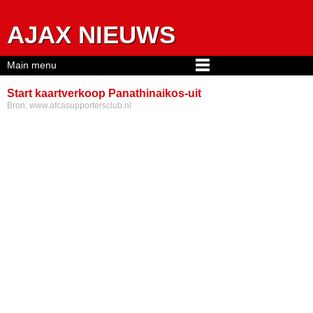
Jump to navigation
AJAX NIEUWS
Main menu
Start kaartverkoop Panathinaikos-uit
Bron:
www.afcasupportersclub.nl