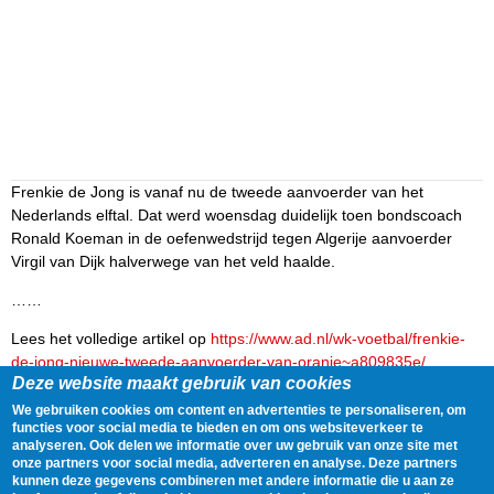
Frenkie de Jong is vanaf nu de tweede aanvoerder van het
Nederlands elftal. Dat werd woensdag duidelijk toen bondscoach
Ronald Koeman in de oefenwedstrijd tegen Algerije aanvoerder
Virgil van Dijk halverwege van het veld haalde.
……
Lees het volledige artikel op
https://www.ad.nl/wk-voetbal/frenkie-
de-jong-nieuwe-tweede-aanvoerder-van-oranje~a809835e/
Deze website maakt gebruik van cookies
Delen
Tweet
4 June, 2026 - 10:56
We gebruiken cookies om content en advertenties te personaliseren, om
functies voor social media te bieden en om ons websiteverkeer te
analyseren. Ook delen we informatie over uw gebruik van onze site met
Gegevens
onze partners voor social media, adverteren en analyse. Deze partners
kunnen deze gegevens combineren met andere informatie die u aan ze