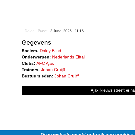
Delen
Tweet
3 June, 2026 - 11:16
Gegevens
Spelers:
Daley Blind
Onderwerpen:
Nederlands Elftal
Clubs:
AFC Ajax
Trainers:
Johan Cruijff
Bestuursleden:
Johan Cruijff
Ajax Nieuws streeft er na
Deze website maakt gebruik van cookies