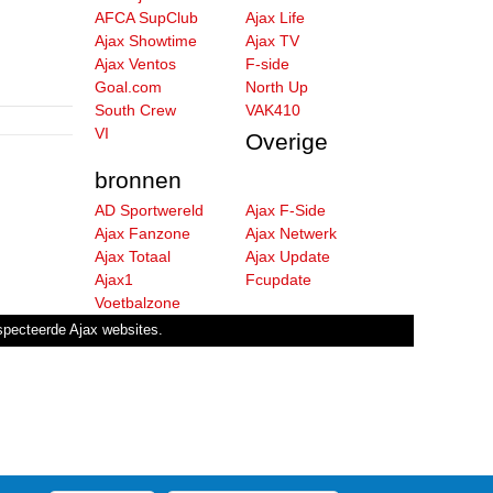
AFCA SupClub
Ajax Life
Ajax Showtime
Ajax TV
Ajax Ventos
F-side
Goal.com
North Up
South Crew
VAK410
VI
Overige
bronnen
AD Sportwereld
Ajax F-Side
Ajax Fanzone
Ajax Netwerk
Ajax Totaal
Ajax Update
Ajax1
Fcupdate
Voetbalzone
especteerde Ajax websites.