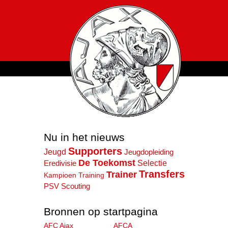
Nu in het nieuws
Supporters
Jeugd
Jeugdopleiding
De Toekomst
Selectie
Eredivisie
Transfers
Trainer
Kampioen
Training
PSV
Scouting
Bronnen op startpagina
AFC Ajax
AFCA