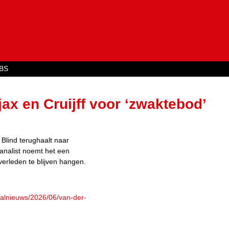
Jump to navigation
BS
ax en Cruijff voor ‘zwaktebod’
 Blind terughaalt naar
analist noemt het een
verleden te blijven hangen.
balnieuws/2026/06/van-der-