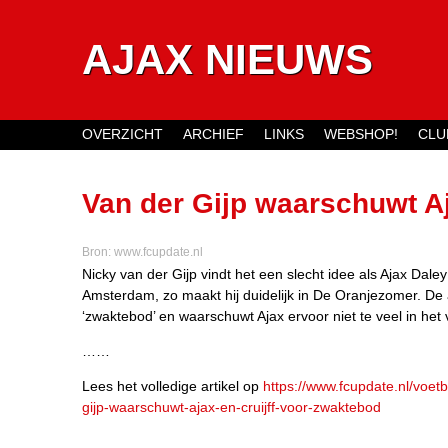
AJAX NIEUWS
OVERZICHT
ARCHIEF
LINKS
WEBSHOP!
CLU
Main menu
Van der Gijp waarschuwt Aj
Bron:
www.fcupdate.nl
Nicky van der Gijp vindt het een slecht idee als Ajax Daley
Amsterdam, zo maakt hij duidelijk in De Oranjezomer. De 
‘zwaktebod’ en waarschuwt Ajax ervoor niet te veel in het 
……
Lees het volledige artikel op
https://www.fcupdate.nl/voet
gijp-waarschuwt-ajax-en-cruijff-voor-zwaktebod