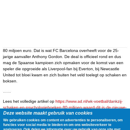
80 miljoen euro. Dat is wat FC Barcelona overheeft voor de 25-
jarige aanvaller Anthony Gordon. De deal is officieel rond en dus
mag de Spaanse kampioen zich opmaken voor de komst van een
speler die opgroeide als Liverpool-fan bij Everton, bij Newcastle
United tot bloei kwam en zich buiten het veld toelegt op schaken en
boksen.
……
Lees het volledige artikel op
https://www.ad.nl/wk-voetbal/dankzij-
schaken-en-psychologieboeken-80-miljoen-waard-dit-is-de-nieuwe-
Deze website maakt gebruik van cookies
topaankoop-van-barca~a9eda2b6/
We gebruiken cookies om content en advertenties te personaliseren, om
Delen
Tweet
29 May, 2026 - 18:00
functies voor social media te bieden en om ons websiteverkeer te
analyseren. Ook delen we informatie over uw gebruik van onze site met