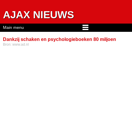
Jump to navigation
AJAX NIEUWS
Main menu
Dankzij schaken en psychologieboeken 80 miljoen
Bron:
www.ad.nl
waard: dit is de nieuwe topaankoop van Barça