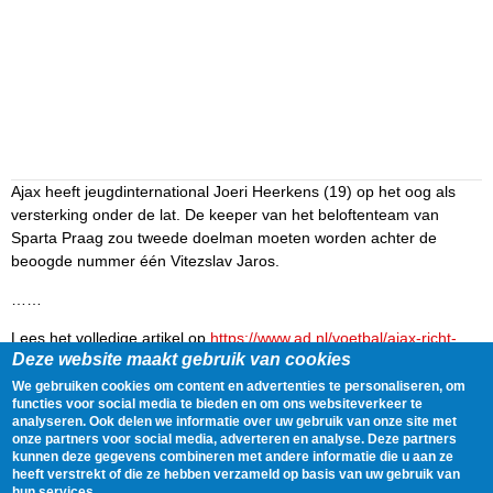
Ajax heeft jeugdinternational Joeri Heerkens (19) op het oog als
versterking onder de lat. De keeper van het beloftenteam van
Sparta Praag zou tweede doelman moeten worden achter de
beoogde nummer één Vitezslav Jaros.
……
Lees het volledige artikel op
https://www.ad.nl/voetbal/ajax-richt-
Deze website maakt gebruik van cookies
pijlen-op-oranje-onder-19-keeper-joeri-heerkens~ab16cccb/
We gebruiken cookies om content en advertenties te personaliseren, om
Delen
Tweet
17 June, 2025 - 12:33
functies voor social media te bieden en om ons websiteverkeer te
analyseren. Ook delen we informatie over uw gebruik van onze site met
onze partners voor social media, adverteren en analyse. Deze partners
kunnen deze gegevens combineren met andere informatie die u aan ze
Gegevens
heeft verstrekt of die ze hebben verzameld op basis van uw gebruik van
hun services.