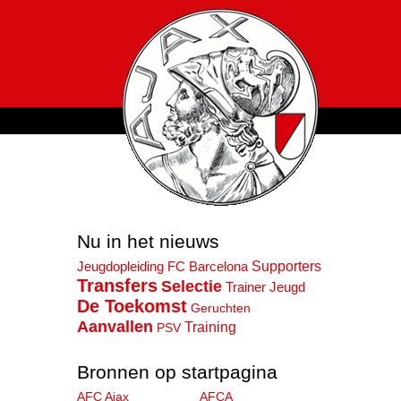
Nu in het nieuws
Supporters
Jeugdopleiding
FC Barcelona
Transfers
Selectie
Jeugd
Trainer
De Toekomst
Geruchten
Aanvallen
Training
PSV
Bronnen op startpagina
AFC Ajax
AFCA