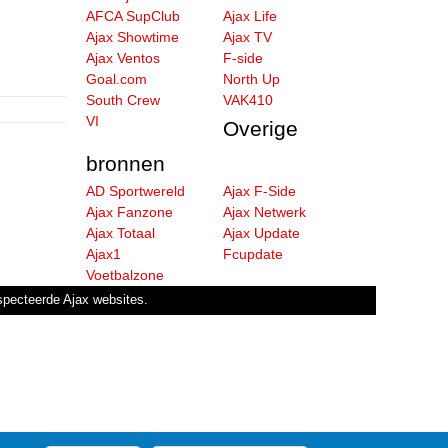
AFCA SupClub
Ajax Life
Ajax Showtime
Ajax TV
Ajax Ventos
F-side
Goal.com
North Up
South Crew
VAK410
VI
Overige
bronnen
AD Sportwereld
Ajax F-Side
Ajax Fanzone
Ajax Netwerk
Ajax Totaal
Ajax Update
Ajax1
Fcupdate
Voetbalzone
especteerde Ajax websites.