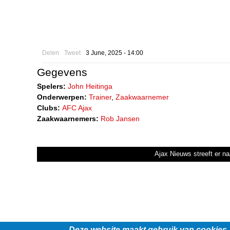
Delen
Tweet
3 June, 2025 - 14:00
Gegevens
Spelers:
John Heitinga
Onderwerpen:
Trainer
,
Zaakwaarnemer
Clubs:
AFC Ajax
Zaakwaarnemers:
Rob Jansen
Ajax Nieuws streeft er na
Deze website maakt gebruik van cookies