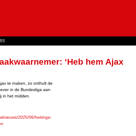
Jump to navigation
BS
zaakwaarnemer: ‘Heb hem Ajax
jax te maken, zo onthult de
iever in de Bundesliga aan
j in het midden.
balnieuws/2025/06/heitinga-
en