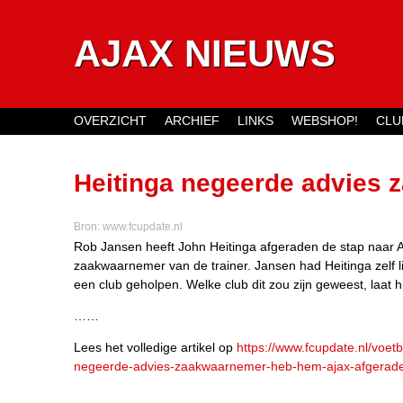
AJAX NIEUWS
OVERZICHT
ARCHIEF
LINKS
WEBSHOP!
CLU
Main menu
Heitinga negeerde advies 
afgeraden’
Bron:
www.fcupdate.nl
Rob Jansen heeft John Heitinga afgeraden de stap naar A
zaakwaarnemer van de trainer. Jansen had Heitinga zelf l
een club geholpen. Welke club dit zou zijn geweest, laat hi
……
Lees het volledige artikel op
https://www.fcupdate.nl/voet
negeerde-advies-zaakwaarnemer-heb-hem-ajax-afgerad