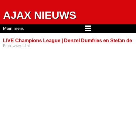
Jump to navigation
AJAX NIEUWS
Main menu
LIVE Champions League | Denzel Dumfries en Stefan de
Bron:
www.ad.nl
Vrij met Inter in München voor finale tegen Paris Saint-
Germain