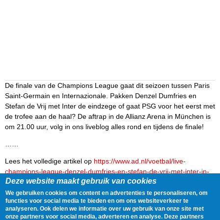
De finale van de Champions League gaat dit seizoen tussen Paris
Saint-Germain en Internazionale. Pakken Denzel Dumfries en
Stefan de Vrij met Inter de eindzege of gaat PSG voor het eerst met
de trofee aan de haal? De aftrap in de Allianz Arena in München is
om 21.00 uur, volg in ons liveblog alles rond en tijdens de finale!
……
Lees het volledige artikel op
https://www.ad.nl/voetbal/live-
champions-league-denzel-dumfries-en-stefan-de-vrij-met-inter-in-
Deze website maakt gebruik van cookies
munchen-voor-finale-tegen-paris-saint-germain~a645c17f/
We gebruiken cookies om content en advertenties te personaliseren, om
Delen
Tweet
31 May, 2025 - 07:00
functies voor social media te bieden en om ons websiteverkeer te
analyseren. Ook delen we informatie over uw gebruik van onze site met
onze partners voor social media, adverteren en analyse. Deze partners