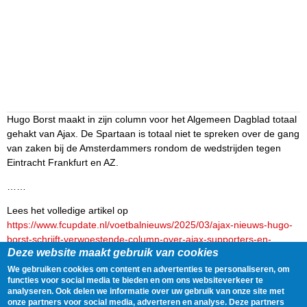
Hugo Borst maakt in zijn column voor het Algemeen Dagblad totaal
gehakt van Ajax. De Spartaan is totaal niet te spreken over de gang
van zaken bij de Amsterdammers rondom de wedstrijden tegen
Eintracht Frankfurt en AZ.
……
Lees het volledige artikel op
https://www.fcupdate.nl/voetbalnieuws/2025/03/ajax-nieuws-hugo-
borst-schrijft-verwoestende-column-over-ajax-supporters-en-
Deze website maakt gebruik van cookies
francesco-farioli
We gebruiken cookies om content en advertenties te personaliseren, om
Delen
Tweet
17 March, 2025 - 09:25
functies voor social media te bieden en om ons websiteverkeer te
analyseren. Ook delen we informatie over uw gebruik van onze site met
onze partners voor social media, adverteren en analyse. Deze partners