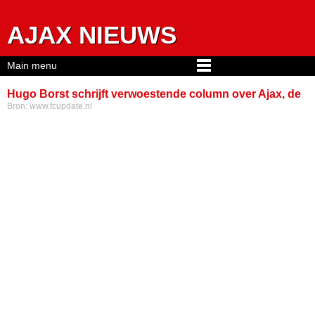
Jump to navigation
AJAX NIEUWS
Main menu
Hugo Borst schrijft verwoestende column over Ajax, de
Bron:
www.fcupdate.nl
supporters, Farioli én Higler