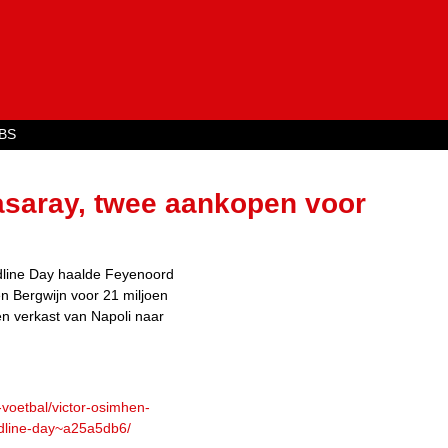
Jump to navigation
BS
asaray, twee aankopen voor
y
dline Day haalde Feyenoord
n Bergwijn voor 21 miljoen
en verkast van Napoli naar
-voetbal/victor-osimhen-
dline-day~a25a5db6/