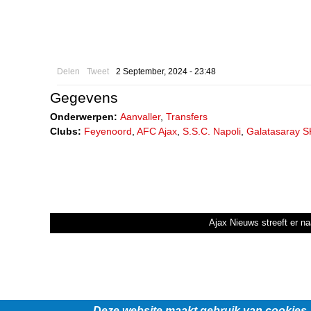
Delen
Tweet
2 September, 2024 - 23:48
Gegevens
Onderwerpen:
Aanvaller
,
Transfers
Clubs:
Feyenoord
,
AFC Ajax
,
S.S.C. Napoli
,
Galatasaray S
Ajax Nieuws streeft er na
Deze website maakt gebruik van cookies