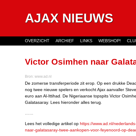
AJAX NIEUWS
OVERZICHT
ARCHIEF
LINKS
WEBSHOP!
CLU
Main menu
Victor Osimhen naar Galat
Feyenoord op Deadline Da
Bron:
www.ad.nl
De zomerse transferperiode zit erop. Op een drukke Dea
nog twee nieuwe spelers en verkocht Ajax aanvaller Steve
euro aan Al-Ittihad. De Nigeriaanse topspits Victor Osimh
Galatasaray. Lees hieronder alles terug.
……
Lees het volledige artikel op
https://www.ad.nl/nederlands
naar-galatasaray-twee-aankopen-voor-feyenoord-op-dea