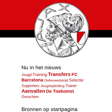
Nu in het nieuws
Transfers
FC
Training
Jeugd
Barcelona
Selectie
Oefenwedstrijd
Supporters
Trainer
Jeugdopleiding
Aanvallen
De Toekomst
Geruchten
Bronnen op startpagina