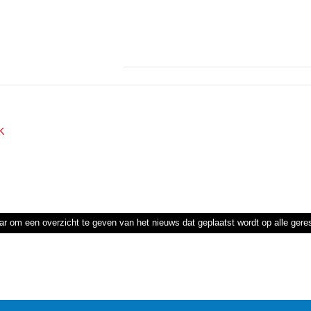
K
ar om een overzicht te geven van het nieuws dat geplaatst wordt op alle ger