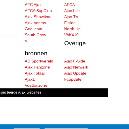
AFC Ajax
AFCA
AFCA SupClub
Ajax Life
Ajax Showtime
Ajax TV
Ajax Ventos
F-side
Goal.com
North Up
South Crew
VAK410
VI
Overige
bronnen
AD Sportwereld
Ajax F-Side
Ajax Fanzone
Ajax Netwerk
Ajax Totaal
Ajax Update
Ajax1
Fcupdate
Voetbalzone
especteerde Ajax websites.