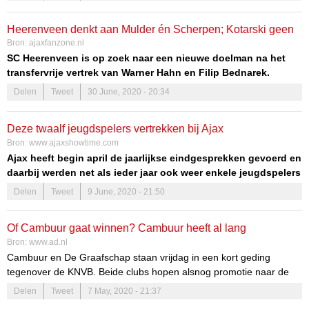
Heerenveen denkt aan Mulder én Scherpen; Kotarski geen
Bron:
ajaxfanzone.nl
kandidaat
SC Heerenveen is op zoek naar een nieuwe doelman na het
transfervrije vertrek van Warner Hahn en Filip Bednarek.
Daarbij zouden de Friezen zijn uitgekomen bij Kjell Scherpen
Delen
Tweet
30 June, 2020 - 20:34
en Erwin Mulder, zo verteld keeperstrainer Raymond Vissers
van de Friezen in de podcast Radio Camataru van fansite
Deze twaalf jeugdspelers vertrekken bij Ajax
FeanOnline
.
Bron:
www.ajaxshowtime.com
Ajax heeft begin april de jaarlijkse eindgesprekken gevoerd en
daarbij werden net als ieder jaar ook weer enkele jeugdspelers
teleurgesteld. Zij moeten de club na dit seizoen verlaten.
Delen
Tweet
9 June, 2020 - 21:50
Enkele andere spelers kozen er zelf voor om te vertrekken bij
Ajax.
Of Cambuur gaat winnen? Cambuur heeft al lang
Bron:
www.ad.nl
gewonnen!
Cambuur en De Graafschap staan vrijdag in een kort geding
tegenover de KNVB. Beide clubs hopen alsnog promotie naar de
eredivisie af te dwingen. Verslaggever Wietse Dijkstra, supporter
Delen
Tweet
7 May, 2020 - 21:37
van Cambuur, vraagt zich nog steeds af hoe de voetbalbond het zo