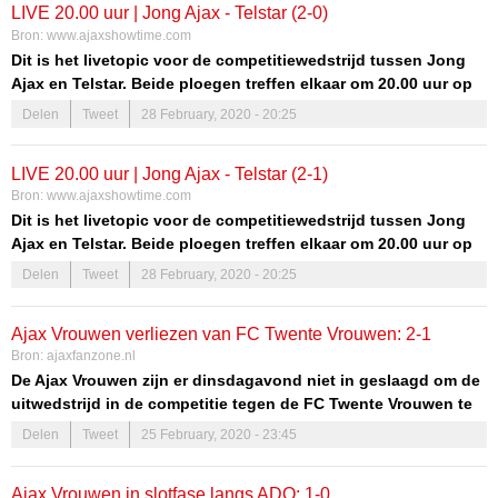
LIVE 20.00 uur | Jong Ajax - Telstar (2-0)
een punt.
Bron:
www.ajaxshowtime.com
Dit is het livetopic voor de competitiewedstrijd tussen Jong
Ajax en Telstar. Beide ploegen treffen elkaar om 20.00 uur op
Sportpark de Toekomst. Het duel is bij FOX Sports te volgen
Delen
Tweet
28 February, 2020 - 20:25
via het schakelkanaal. Volg het hier en praat mee!
Opstelling Jong Ajax:
LIVE 20.00 uur | Jong Ajax - Telstar (2-1)
Bron:
www.ajaxshowtime.com
Scherpen; Van Gelderen, Kasanwirjo, Pierie, Castillo; Taylor,
Dit is het livetopic voor de competitiewedstrijd tussen Jong
Jensen, Regeer; Q. Timber, Hansen, Ünüvar.
Ajax en Telstar. Beide ploegen treffen elkaar om 20.00 uur op
Sportpark de Toekomst. Het duel is bij FOX Sports te volgen
Wissels Jong Ajax:
Delen
Tweet
28 February, 2020 - 20:25
via het schakelkanaal. Volg het hier en praat mee!
El Maach, Kemper, Méndez, Pynadath, Solomons, Thethani.
Opstelling Jong Ajax:
Ajax Vrouwen verliezen van FC Twente Vrouwen: 2-1
Bron:
ajaxfanzone.nl
Scherpen; Van Gelderen, Kasanwirjo, Pierie, Castillo; Taylor,
De Ajax Vrouwen zijn er dinsdagavond niet in geslaagd om de
Jensen, Regeer; Q. Timber, Hansen, Ünüvar.
uitwedstrijd in de competitie tegen de FC Twente Vrouwen te
winnen. De wedstrijd, die eerder deze maand werd gestaakt
Wissels Jong Ajax:
Delen
Tweet
25 February, 2020 - 23:45
door de storm, werd met 2-1 verloren en daarmee is het gat
El Maach, Kemper, Méndez, Pynadath, Solomons, Thethani.
tussen de twee in de stand nog maar twee punten.
Ajax Vrouwen in slotfase langs ADO: 1-0