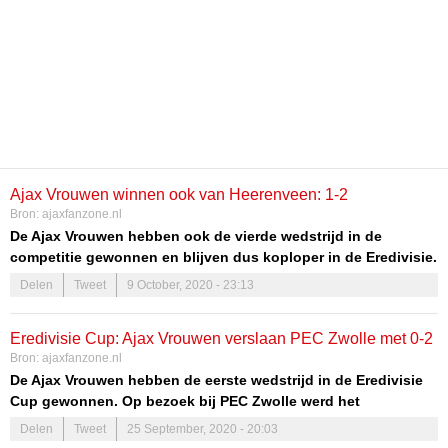
Ajax Vrouwen winnen ook van Heerenveen: 1-2
Bron:
ajaxfanzone.nl
De Ajax Vrouwen hebben ook de vierde wedstrijd in de
competitie gewonnen en blijven dus koploper in de Eredivisie.
Vrijdagavond moest Heerenveen het onderspit delven. In
Delen
Tweet
9 October, 2020 - 23:13
Friesland kwam de ploeg van Danny Schenkel op voorsprong
door een doelpunt van Sabajo. Niet veel later wist de
Eredivisie Cup: Ajax Vrouwen verslaan PEC Zwolle met 0-2
thuisploeg de gelijkmaker te scoren maar vlak voor rust
Bron:
ajaxfanzone.nl
maakte Lewerissa de 1-2. In de tweede helft kwam het met
De Ajax Vrouwen hebben de eerste wedstrijd in de Eredivisie
bakken uit de lucht en liet Van den Bighelaar het na om de 1-3
Cup gewonnen. Op bezoek bij PEC Zwolle werd het
te scoren. De bal ging op de stip na een overtreding op Eshly
uiteindelijk 0-2 maar die overwinning werd pas diep in de
Bakker, maar Van den Bighelaar mikte vanaf elf meter naast.
Delen
Tweet
25 September, 2020 - 20:03
tweede helft veiliggesteld. Stefanie van der Gragt opende een