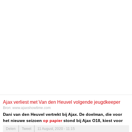
Ajax verliest met Van den Heuvel volgende jeugdkeeper
Bron:
www.ajaxshowtime.com
Dani van den Heuvel vertrekt bij Ajax. De doelman, die voor
het nieuwe seizoen
op papier
stond bij Ajax O18, kiest voor
een buitenlands avontuur bij Leeds United.
Delen
Tweet
11 August, 2020 - 11:15