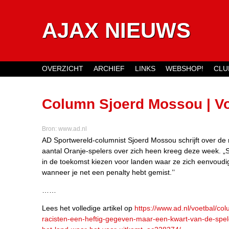
AJAX NIEUWS
OVERZICHT
ARCHIEF
LINKS
WEBSHOP!
CLU
Main menu
Column Sjoerd Mossou | Vo
een kwart van de spelers w
Bron:
www.ad.nl
AD Sportwereld-columnist Sjoerd Mossou schrijft over de 
voor uitkomt
aantal Oranje-spelers over zich heen kreeg deze week. „
in de toekomst kiezen voor landen waar ze zich eenvoud
wanneer je net een penalty hebt gemist.’’
……
Lees het volledige artikel op
https://www.ad.nl/voetbal/c
racisten-een-heftig-gegeven-maar-een-kwart-van-de-spel