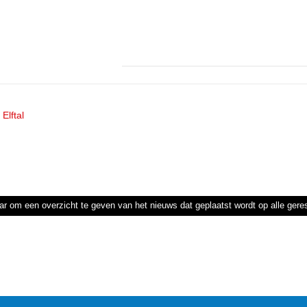
Elftal
ar om een overzicht te geven van het nieuws dat geplaatst wordt op alle ger