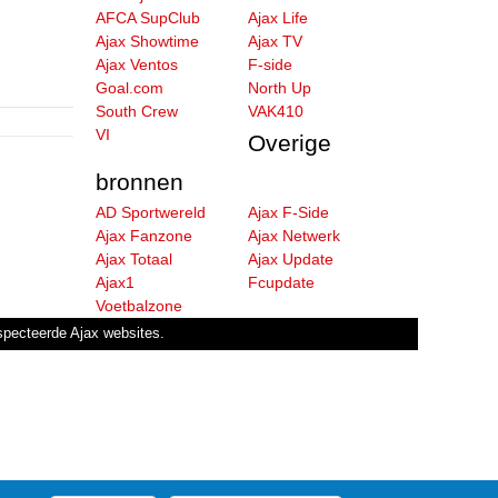
AFCA SupClub
Ajax Life
Ajax Showtime
Ajax TV
Ajax Ventos
F-side
Goal.com
North Up
South Crew
VAK410
VI
Overige
bronnen
AD Sportwereld
Ajax F-Side
Ajax Fanzone
Ajax Netwerk
Ajax Totaal
Ajax Update
Ajax1
Fcupdate
Voetbalzone
especteerde Ajax websites.