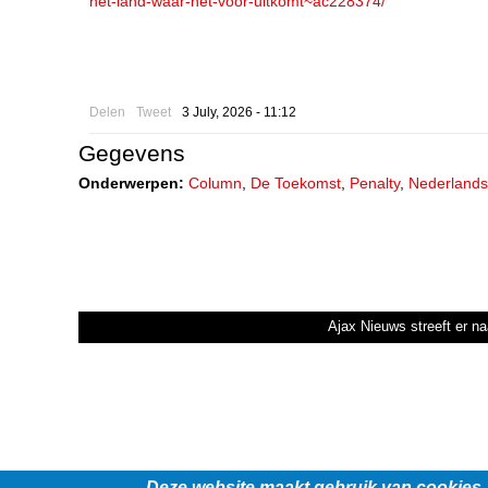
het-land-waar-het-voor-uitkomt~ac228374/
Delen
Tweet
3 July, 2026 - 11:12
Gegevens
Onderwerpen:
Column
,
De Toekomst
,
Penalty
,
Nederlands 
Ajax Nieuws streeft er na
Deze website maakt gebruik van cookies