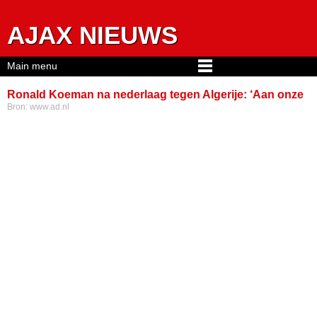
Jump to navigation
AJAX NIEUWS
Main menu
Ronald Koeman na nederlaag tegen Algerije: ‘Aan onze
Bron:
www.ad.nl
stand verplicht dit soort wedstrijden te winnen’