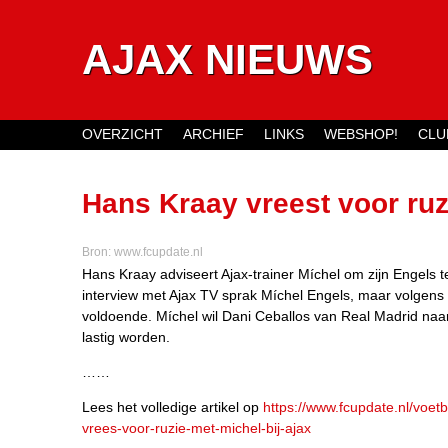
AJAX NIEUWS
OVERZICHT
ARCHIEF
LINKS
WEBSHOP!
CLU
Main menu
Hans Kraay vreest voor ruzi
vraag moet ik niet stellen'
Bron:
www.fcupdate.nl
Hans Kraay adviseert Ajax-trainer Míchel om zijn Engels t
interview met Ajax TV sprak Míchel Engels, maar volgens 
voldoende. Míchel wil Dani Ceballos van Real Madrid naa
lastig worden.
……
Lees het volledige artikel op
https://www.fcupdate.nl/voe
vrees-voor-ruzie-met-michel-bij-ajax