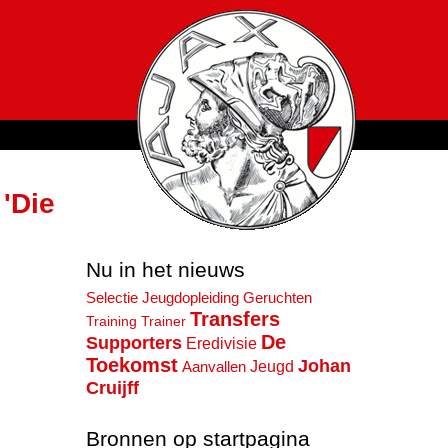
 'Die
Nu in het nieuws
Jeugdopleiding
Selectie
Geruchten
Transfers
Training
Trainer
De
Supporters
Eredivisie
Toekomst
Johan
Jeugd
Aanvallen
Cruijff
Bronnen op startpagina