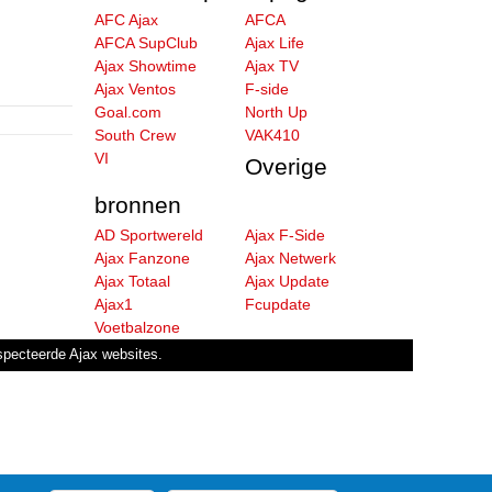
AFC Ajax
AFCA
AFCA SupClub
Ajax Life
Ajax Showtime
Ajax TV
Ajax Ventos
F-side
Goal.com
North Up
South Crew
VAK410
VI
Overige
bronnen
AD Sportwereld
Ajax F-Side
Ajax Fanzone
Ajax Netwerk
Ajax Totaal
Ajax Update
Ajax1
Fcupdate
Voetbalzone
especteerde Ajax websites.