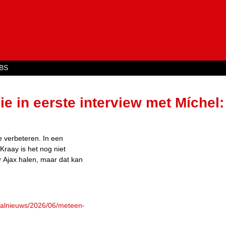
Jump to navigation
BS
e in eerste interview met Míchel:
e verbeteren. In een
Kraay is het nog niet
r Ajax halen, maar dat kan
tbalnieuws/2026/06/meteen-