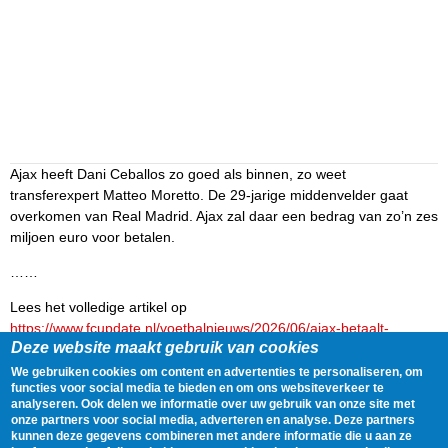
Ajax heeft Dani Ceballos zo goed als binnen, zo weet
transferexpert Matteo Moretto. De 29-jarige middenvelder gaat
overkomen van Real Madrid. Ajax zal daar een bedrag van zo’n zes
miljoen euro voor betalen.
……
Lees het volledige artikel op
https://www.fcupdate.nl/voetbalnieuws/2026/06/ajax-betaalt-
Deze website maakt gebruik van cookies
miljoenen-aan-real-madrid-voor-dani-ceballos
We gebruiken cookies om content en advertenties te personaliseren, om
Delen
Tweet
3 June, 2026 - 07:44
functies voor social media te bieden en om ons websiteverkeer te
analyseren. Ook delen we informatie over uw gebruik van onze site met
onze partners voor social media, adverteren en analyse. Deze partners
kunnen deze gegevens combineren met andere informatie die u aan ze
Gegevens