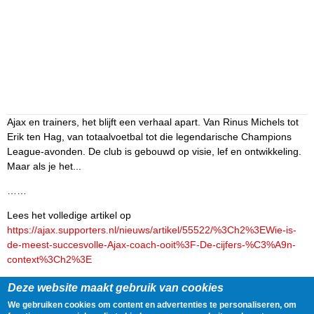
Ajax en trainers, het blijft een verhaal apart. Van Rinus Michels tot
Erik ten Hag, van totaalvoetbal tot die legendarische Champions
League-avonden. De club is gebouwd op visie, lef en ontwikkeling.
Maar als je het...
……
Lees het volledige artikel op
https://ajax.supporters.nl/nieuws/artikel/55522/%3Ch2%3EWie-is-
de-meest-succesvolle-Ajax-coach-ooit%3F-De-cijfers-%C3%A9n-
context%3Ch2%3E
Delen
Tweet
15 April, 2026 - 13:55
Deze website maakt gebruik van cookies
We gebruiken cookies om content en advertenties te personaliseren, om