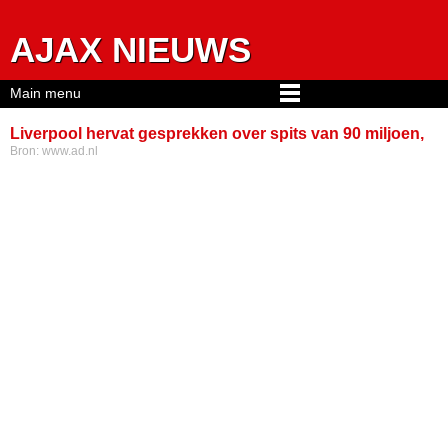
Jump to navigation
AJAX NIEUWS
Main menu
Liverpool hervat gesprekken over spits van 90 miljoen,
Bron:
www.ad.nl
bod van Bayern op Woltemade afgewezen