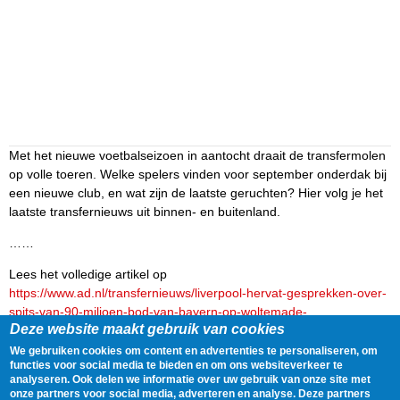
Met het nieuwe voetbalseizoen in aantocht draait de transfermolen
op volle toeren. Welke spelers vinden voor september onderdak bij
een nieuwe club, en wat zijn de laatste geruchten? Hier volg je het
laatste transfernieuws uit binnen- en buitenland.
……
Lees het volledige artikel op
https://www.ad.nl/transfernieuws/liverpool-hervat-gesprekken-over-
spits-van-90-miljoen-bod-van-bayern-op-woltemade-
Deze website maakt gebruik van cookies
afgewezen~a74b69f9/
We gebruiken cookies om content en advertenties te personaliseren, om
Delen
Tweet
17 July, 2025 - 09:15
functies voor social media te bieden en om ons websiteverkeer te
analyseren. Ook delen we informatie over uw gebruik van onze site met
onze partners voor social media, adverteren en analyse. Deze partners