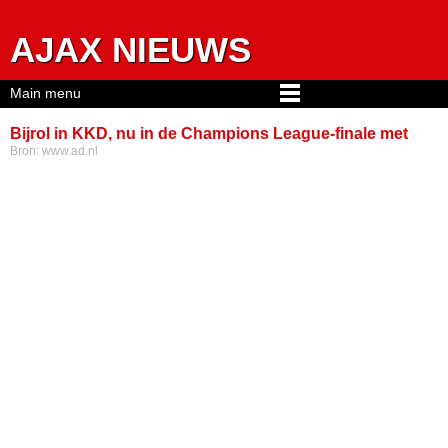
Jump to navigation
AJAX NIEUWS
Main menu
Bijrol in KKD, nu in de Champions League-finale met
Bron:
www.ad.nl
Inter: ‘Ik verwijt Roda JC en de mensen die daar werkten
niets’