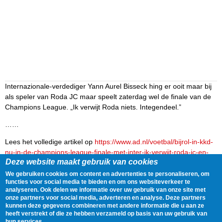
Internazionale-verdediger Yann Aurel Bisseck hing er ooit maar bij
als speler van Roda JC maar speelt zaterdag wel de finale van de
Champions League. „Ik verwijt Roda niets. Integendeel.”
……
Lees het volledige artikel op
https://www.ad.nl/voetbal/bijrol-in-kkd-
nu-in-de-champions-league-finale-met-inter-ik-verwijt-roda-jc-en-
Deze website maakt gebruik van cookies
de-mensen-die-daar-werkten-niets~a62cbaa8/
We gebruiken cookies om content en advertenties te personaliseren, om
Delen
Tweet
29 May, 2025 - 12:15
functies voor social media te bieden en om ons websiteverkeer te
analyseren. Ook delen we informatie over uw gebruik van onze site met
onze partners voor social media, adverteren en analyse. Deze partners
kunnen deze gegevens combineren met andere informatie die u aan ze
Gegevens
heeft verstrekt of die ze hebben verzameld op basis van uw gebruik van
hun services.