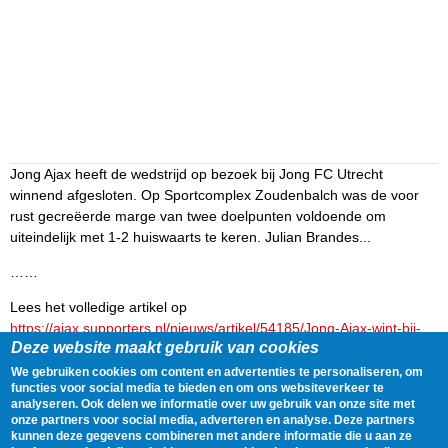
Jong Ajax heeft de wedstrijd op bezoek bij Jong FC Utrecht
winnend afgesloten. Op Sportcomplex Zoudenbalch was de voor
rust gecreëerde marge van twee doelpunten voldoende om
uiteindelijk met 1-2 huiswaarts te keren. Julian Brandes...
……
Lees het volledige artikel op
https://ajax.supporters.nl/nieuws/artikel/54185/Jong-Ajax-wint-bij-
Deze website maakt gebruik van cookies
Jong-FC-Utrecht
We gebruiken cookies om content en advertenties te personaliseren, om
Delen
Tweet
28 February, 2025 - 22:11
functies voor social media te bieden en om ons websiteverkeer te
analyseren. Ook delen we informatie over uw gebruik van onze site met
onze partners voor social media, adverteren en analyse. Deze partners
kunnen deze gegevens combineren met andere informatie die u aan ze
Gegevens