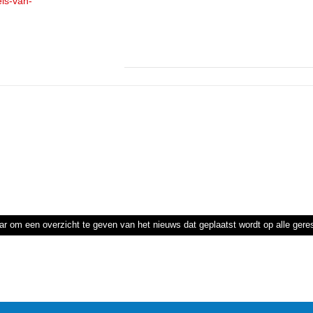
els-van-
ar om een overzicht te geven van het nieuws dat geplaatst wordt op alle ger