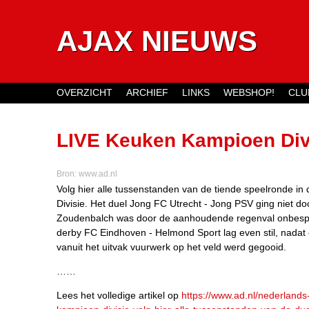
AJAX NIEUWS
OVERZICHT
ARCHIEF
LINKS
WEBSHOP!
CLU
Main menu
LIVE Keuken Kampioen Divis
de duels van vanavond
Bron:
www.ad.nl
Volg hier alle tussenstanden van de tiende speelronde i
Divisie. Het duel Jong FC Utrecht - Jong PSV ging niet do
Zoudenbalch was door de aanhoudende regenval onbesp
derby FC Eindhoven - Helmond Sport lag even stil, nadat 
vanuit het uitvak vuurwerk op het veld werd gegooid.
……
Lees het volledige artikel op
https://www.ad.nl/nederlands