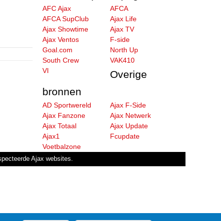
AFC Ajax
AFCA
AFCA SupClub
Ajax Life
Ajax Showtime
Ajax TV
Ajax Ventos
F-side
Goal.com
North Up
South Crew
VAK410
VI
Overige
bronnen
AD Sportwereld
Ajax F-Side
Ajax Fanzone
Ajax Netwerk
Ajax Totaal
Ajax Update
Ajax1
Fcupdate
Voetbalzone
especteerde Ajax websites.