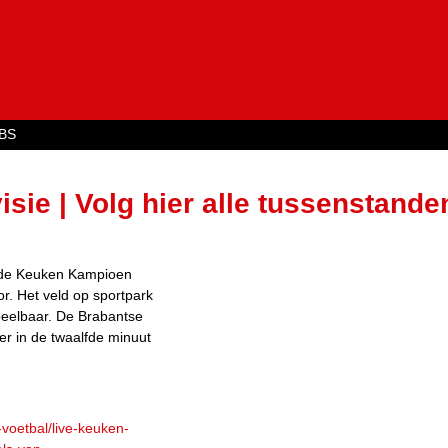
Jump to navigation
BS
ie | Volg hier alle tussenstande
n de Keuken Kampioen
or. Het veld op sportpark
eelbaar. De Brabantse
er in de twaalfde minuut
-voetbal/live-keuken-