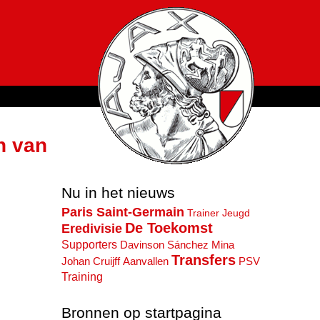
n van
Nu in het nieuws
Paris Saint-Germain
Trainer
Jeugd
De Toekomst
Eredivisie
Supporters
Davinson Sánchez Mina
Transfers
PSV
Johan Cruijff
Aanvallen
Training
Bronnen op startpagina