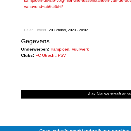
kampioen-divisie-volg-hier-alle-tussenstanden-van-de-du
vanavond~a56c8bf6/
Delen
Tweet
20 October, 2023 - 20:02
Gegevens
Onderwerpen:
Kampioen
,
Vuurwerk
Clubs:
FC Utrecht
,
PSV
Ajax Nieuws streeft er na
Deze website maakt gebruik van cookies