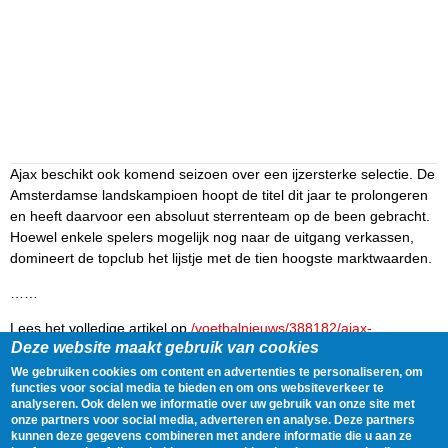
Ajax beschikt ook komend seizoen over een ijzersterke selectie. De
Amsterdamse landskampioen hoopt de titel dit jaar te prolongeren
en heeft daarvoor een absoluut sterrenteam op de been gebracht.
Hoewel enkele spelers mogelijk nog naar de uitgang verkassen,
domineert de topclub het lijstje met de tien hoogste marktwaarden.
……
Lees het volledige artikel op
/voetbalnieuws/388182/ajax-
Deze website maakt gebruik van cookies
domineert-lijst-met-duurste-spelers-slechts-een-feyenoorder/
We gebruiken cookies om content en advertenties te personaliseren, om
Delen
Tweet
30 July, 2021 - 20:51
functies voor social media te bieden en om ons websiteverkeer te
analyseren. Ook delen we informatie over uw gebruik van onze site met
onze partners voor social media, adverteren en analyse. Deze partners
kunnen deze gegevens combineren met andere informatie die u aan ze
Gegevens