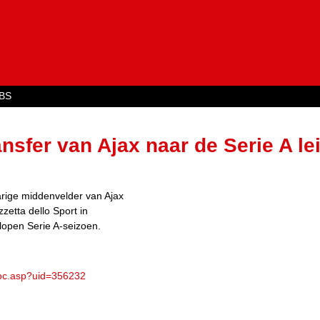
Jump to navigation
BS
ransfer van Ajax naar de Serie A le
arige middenvelder van Ajax
zetta dello Sport in
open Serie A-seizoen.
doc.asp?uid=356232