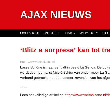
AJAX NIEUWS
OVERZICHT
ARCHIEF
LINKS
WEBSHOP!
CLU
Main menu
‘Blitz a sorpresa’ kan tot t
Bron:
www.voetbalzone.nl
Lasse Schöne is naar verluidt in beeld bij Genoa. De 33-j
wordt door journalist Nicolò Schira van onder meer La Gaz
verband gebracht met de nummer zeventien van het afgel
……
Lees het volledige artikel op
https://www.voetbalzone.nl/