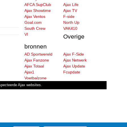
AFCA SupClub
Ajax Life
Ajax Showtime
Ajax TV
Ajax Ventos
F-side
Goal.com
North Up
South Crew
VAK410
VI
Overige
bronnen
AD Sportwereld
Ajax F-Side
Ajax Fanzone
Ajax Netwerk
Ajax Totaal
Ajax Update
Ajax1
Fcupdate
Voetbalzone
especteerde Ajax websites.