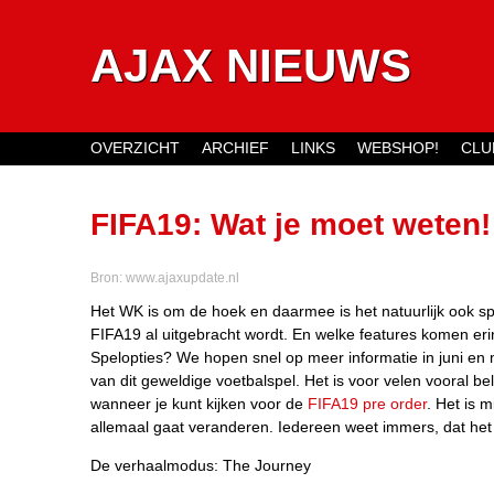
AJAX NIEUWS
OVERZICHT
ARCHIEF
LINKS
WEBSHOP!
CLU
Main menu
FIFA19: Wat je moet weten!
Bron:
www.ajaxupdate.nl
Het WK is om de hoek en daarmee is het natuurlijk ook 
FIFA19 al uitgebracht wordt. En welke features komen er
Spelopties? We hopen snel op meer informatie in juni en m
van dit geweldige voetbalspel. Het is voor velen vooral be
wanneer je kunt kijken voor de
FIFA19 pre order
. Het is m
allemaal gaat veranderen. Iedereen weet immers, dat het 
De verhaalmodus: The Journey