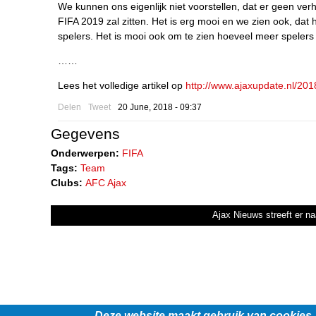
We kunnen ons eigenlijk niet voorstellen, dat er geen ve
FIFA 2019 zal zitten. Het is erg mooi en we zien ook, dat 
spelers. Het is mooi ook om te zien hoeveel meer spelers
……
Lees het volledige artikel op
http://www.ajaxupdate.nl/201
Delen
Tweet
20 June, 2018 - 09:37
Gegevens
Onderwerpen:
FIFA
Tags:
Team
Clubs:
AFC Ajax
Ajax Nieuws streeft er na
Deze website maakt gebruik van cookies