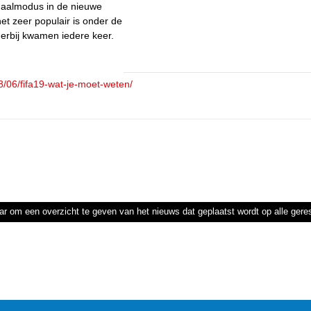
rhaalmodus in de nieuwe
het zeer populair is onder de
 erbij kwamen iedere keer.
8/06/fifa19-wat-je-moet-weten/
ar om een overzicht te geven van het nieuws dat geplaatst wordt op alle ger