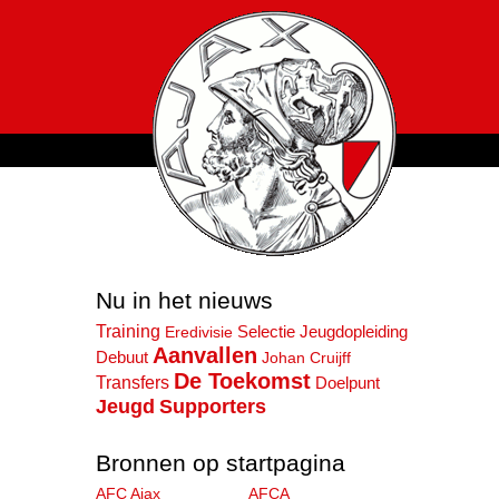
Nu in het nieuws
Training
Selectie
Eredivisie
Jeugdopleiding
Aanvallen
Debuut
Johan Cruijff
De Toekomst
Transfers
Doelpunt
Jeugd
Supporters
Bronnen op startpagina
AFC Ajax
AFCA