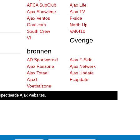
AFCA SupClub
Ajax Life
Ajax Showtime
Ajax TV
Ajax Ventos
F-side
Goal.com
North Up
South Crew
VAK410
VI
Overige
bronnen
AD Sportwereld
Ajax F-Side
Ajax Fanzone
Ajax Netwerk
Ajax Totaal
Ajax Update
Ajax1
Fcupdate
Voetbalzone
especteerde Ajax websites.