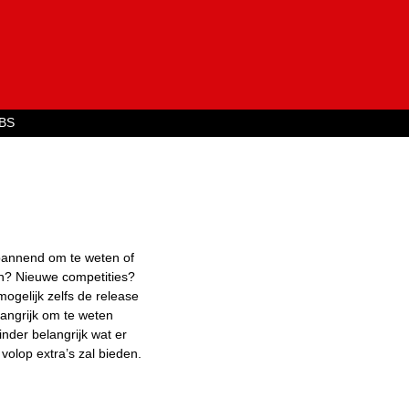
Jump to navigation
BS
spannend om te weten of
in? Nieuwe competities?
ogelijk zelfs de release
langrijk om te weten
inder belangrijk wat er
volop extra’s zal bieden.