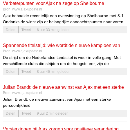
Verbeterpunten voor Ajax na zege op Shelbourne
Lees meer over
de sterke prestatie van Ajax
in de wedstrijd tegen
Bron:
www.ajaxupdate.nl
Shelbourne en de impact daarvan op de terugwedstrijd.
Ajax behaalde recentelijk een overwinning op Shelbourne met 3-1.
Ondanks de winst zijn er belangrijke aandachtspunten naar voren
gekomen, vooral wat betreft de effectiviteit voor het doel. Het wordt
Delen
Tweet
6 uur 33 min geleden
steeds duidelijker dat het team niet alleen moet focussen op het
creëren van kansen, maar ook op het benutten daarvan. Dit is
Spannende titelstrijd: wie wordt de nieuwe kampioen van
essentieel om de concurrentie voor te blijven en de doelstellingen
Bron:
www.ajaxupdate.nl
van het seizoen te behalen.
Nederland?
De strijd om de Nederlandse landstitel is weer in volle gang. Met
verschillende clubs die strijden om de hoogste eer, zijn de
voorspellingen van experts van groot belang. Dit seizoen belooft
Delen
Tweet
8 uur 46 min geleden
niet alleen spannend te worden, maar ook vol onverwachte
wendingen. De fans van de clubs zitten ongeduldig te wachten op
Julian Brandt: de nieuwe aanwinst van Ajax met een sterke
wat de competitie gaat brengen.
Bron:
www.ajaxupdate.nl
persoonlijkheid
Julian Brandt: de nieuwe aanwinst van Ajax met een sterke
persoonlijkheid
Delen
Tweet
9 uur 2 min geleden
Introductie van Julian Brandt bij Ajax
Ajax verwelkomt een nieuwe ster in de gelederen: Julian Brandt. De
Versterkingen bij Ajax zorgen voor positieve verandering