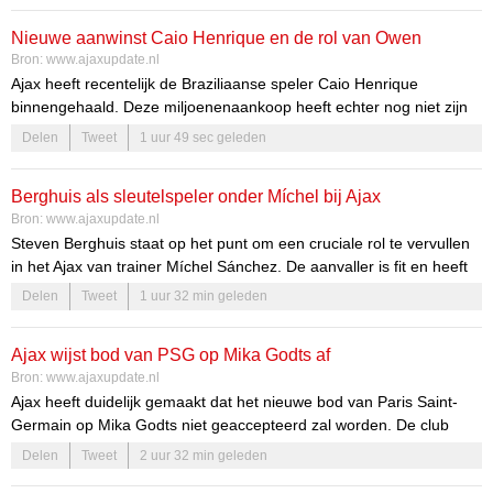
vanwege zijn invloed op het team. Klaassen is meer dan alleen een
Nieuwe aanwinst Caio Henrique en de rol van Owen
speler; hij is de drijvende kracht die de club naar nieuwe hoogtes
Bron:
www.ajaxupdate.nl
kan leiden.
Wijndal bij Ajax
Ajax heeft recentelijk de Braziliaanse speler Caio Henrique
binnengehaald. Deze miljoenenaankoop heeft echter nog niet zijn
waarde kunnen bewijzen in de Conference League-voorronde. De
Delen
Tweet
1 uur 49 sec geleden
hoge verwachtingen die aan Henrique zijn verbonden, zorgen voor
extra druk. Fans en analisten vragen zich af wanneer hij zijn
Berghuis als sleutelspeler onder Míchel bij Ajax
potentieel zal tonen en hoe hij zich zal verhouden tot de huidige
Bron:
www.ajaxupdate.nl
spelers in de selectie, zoals Owen Wijndal.
Steven Berghuis staat op het punt om een cruciale rol te vervullen
in het Ajax van trainer Míchel Sánchez. De aanvaller is fit en heeft
een goede voorbereiding gedraaid, wat zijn kansen op een
Delen
Tweet
1 uur 32 min geleden
prominente positie in het team vergroot. Deze nieuwe fase in zijn
carrière biedt niet alleen kansen, maar ook uitdagingen. De manier
Ajax wijst bod van PSG op Mika Godts af
waarop hij omgaat met deze veranderingen zal bepalend zijn voor
Bron:
www.ajaxupdate.nl
zijn succes bij de club.
Ajax heeft duidelijk gemaakt dat het nieuwe bod van Paris Saint-
Germain op Mika Godts niet geaccepteerd zal worden. De club
staat stevig in haar schoenen, ondanks de druk van de Franse
Delen
Tweet
2 uur 32 min geleden
grootmacht. Dit benadrukt de vastberadenheid van Ajax om haar