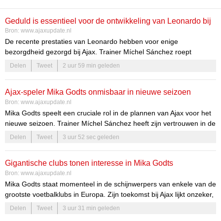
Geduld is essentieel voor de ontwikkeling van Leonardo bij
Bron:
www.ajaxupdate.nl
Ajax
De recente prestaties van Leonardo hebben voor enige
bezorgdheid gezorgd bij Ajax. Trainer Míchel Sánchez roept
iedereen op om geduld te hebben met de miljoenenaankoop. De
Delen
Tweet
2 uur 59 min geleden
druk rondom de speler is voelbaar, en het is cruciaal dat zowel de
club als de supporters deze periode van aanpassing begrijpen en
Ajax-speler Mika Godts onmisbaar in nieuwe seizoen
ondersteunen.
Bron:
www.ajaxupdate.nl
Mika Godts speelt een cruciale rol in de plannen van Ajax voor het
nieuwe seizoen. Trainer Míchel Sánchez heeft zijn vertrouwen in de
jonge speler uitgesproken, wat de verwachtingen rond Godts alleen
Delen
Tweet
3 uur 52 sec geleden
maar verhoogt. Met zijn talent en vastberadenheid is Godts een
speler die de potentie heeft om uit te groeien tot een ster bij de
Gigantische clubs tonen interesse in Mika Godts
Amsterdammers.
Bron:
www.ajaxupdate.nl
Mika Godts staat momenteel in de schijnwerpers van enkele van de
grootste voetbalklubs in Europa. Zijn toekomst bij Ajax lijkt onzeker,
terwijl verschillende topclubs zich melden voor de talentvolle speler.
Delen
Tweet
3 uur 31 min geleden
De aandacht die Godts krijgt, weerspiegelt zijn indrukwekkende