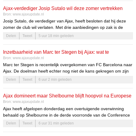
prestaties en potentieel in het veld. Bij elke wedstrijd laat hij zien
Ajax-verdediger Josip Sutalo wil deze zomer vertrekken
dat hij behoort tot de nieuwe generatie voetballers die klaar is voor
Bron:
www.ajaxupdate.nl
de grote leagues.
Josip Sutalo, de verdediger van Ajax, heeft besloten dat hij deze
zomer de club wil verlaten. Met drie aanbiedingen op zak is de
speler op zoek naar een nieuwe uitdaging. Deze beslissing komt
Delen
Tweet
5 uur 18 min geleden
niet uit de lucht vallen. Sutalo heeft zijn tijd bij Ajax goed benut en is
klaar voor een volgende stap in zijn carrière.
Inzetbaarheid van Marc ter Stegen bij Ajax: wat te
Bron:
www.ajaxupdate.nl
verwachten?
Marc ter Stegen is recentelijk overgekomen van FC Barcelona naar
Ajax. De doelman heeft echter nog niet de kans gekregen om zijn
talenten te tonen in een officiële wedstrijd. De overstap naar Ajax is
Delen
Tweet
6 uur 2 min geleden
een spannende ontwikkeling voor zowel de speler als de club. Fans
hopen dat hij snel zijn waarde kan bewijzen en de doelman kan
Ajax domineert maar Shelbourne blijft hoopvol na Europese
worden die Ajax nodig heeft om weer naar de top te stijgen.
Bron:
www.ajaxupdate.nl
strijd
Ajax heeft afgelopen donderdag een overtuigende overwinning
behaald op Shelbourne in de derde voorronde van de Conference
League. Met een eindstand van 3-1 toont de Amsterdamse club zijn
Delen
Tweet
6 uur 31 min geleden
kracht, maar de Ierse ploeg heeft nog redenen om hoopvol te
blijven.