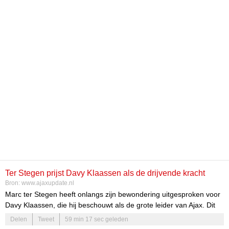
Ter Stegen prijst Davy Klaassen als de drijvende kracht
Bron:
www.ajaxupdate.nl
achter Ajax
Marc ter Stegen heeft onlangs zijn bewondering uitgesproken voor
Davy Klaassen, die hij beschouwt als de grote leider van Ajax. Dit
deed hij tijdens een interview met ESPN. De rol van Klaassen is
Delen
Tweet
59 min 17 sec geleden
cruciaal, niet alleen vanwege zijn voetbalkwaliteiten, maar ook