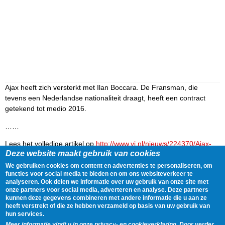
Ajax heeft zich versterkt met Ilan Boccara. De Fransman, die
tevens een Nederlandse nationaliteit draagt, heeft een contract
getekend tot medio 2016.
……
Lees het volledige artikel op
http://www.vi.nl/nieuws/224370/Ajax-
Deze website maakt gebruik van cookies
haalt-talent-Boccara-weg-bij-Paris-SaintGermain.htm
We gebruiken cookies om content en advertenties te personaliseren, om
Delen
Tweet
15 July, 2012 - 19:01
functies voor social media te bieden en om ons websiteverkeer te
analyseren. Ook delen we informatie over uw gebruik van onze site met
onze partners voor social media, adverteren en analyse. Deze partners
kunnen deze gegevens combineren met andere informatie die u aan ze
Gegevens
heeft verstrekt of die ze hebben verzameld op basis van uw gebruik van
hun services.
Spelers:
Ilan Boccara
Meer informatie vindt u in onze privacy- en cookieverklaring. Door verder